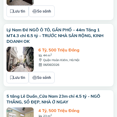
Lưu tin
So sánh
Lý Nam Đế NGÕ Ô TÔ, GẦN PHỐ – 44m Tầng 1
MT4.3 chỉ 6.5 tỷ - TRƯỚC NHÀ SÂN RỘNG, KINH
DOANH OK
6 Tỷ, 500 Triệu Đồng
2
44 m
Quận Hoàn Kiếm, Hà Nội
06/08/2026
Lưu tin
So sánh
5 tầng Lê Duẩn_Cửa Nam 23m chỉ 4.5 tỷ - NGÕ
THẲNG, SỔ ĐẸP, NHÀ Ở NGAY
4 Tỷ, 500 Triệu Đồng
2
23 m