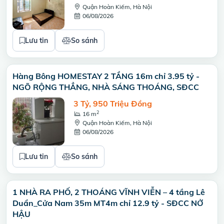
Quận Hoàn Kiếm, Hà Nội
06/08/2026
Lưu tin
So sánh
Hàng Bông HOMESTAY 2 TẦNG 16m chỉ 3.95 tỷ -
NGÕ RỘNG THẲNG, NHÀ SÁNG THOÁNG, SĐCC
3 Tỷ, 950 Triệu Đồng
2
16 m
Quận Hoàn Kiếm, Hà Nội
06/08/2026
Lưu tin
So sánh
1 NHÀ RA PHỐ, 2 THOÁNG VĨNH VIỄN – 4 tầng Lê
Duẩn_Cửa Nam 35m MT4m chỉ 12.9 tỷ - SĐCC NỞ
HẬU