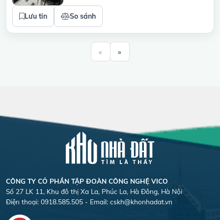
Lưu tin
So sánh
«
»
CÔNG TY CỎ PHẦN TẬP ĐOÀN CÔNG NGHỆ VICO
Số 27 LK 11, Khu đô thị Xa La, Phúc La, Hà Đông, Hà Nội
Điện thoại: 0918.585.505 - Email:
cskh@khonhadat.vn