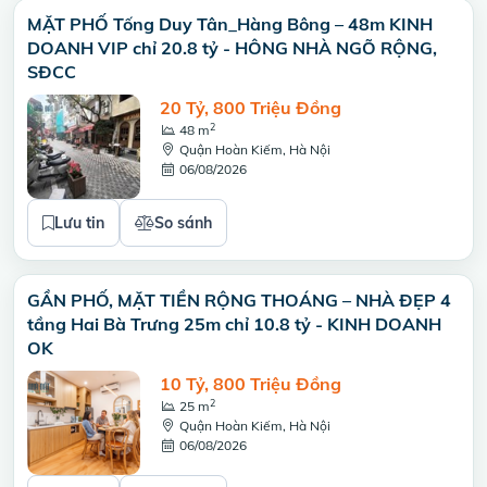
MẶT PHỐ Tống Duy Tân_Hàng Bông – 48m KINH
DOANH VIP chỉ 20.8 tỷ - HÔNG NHÀ NGÕ RỘNG,
SĐCC
20 Tỷ, 800 Triệu Đồng
2
48 m
Quận Hoàn Kiếm, Hà Nội
06/08/2026
Lưu tin
So sánh
GẦN PHỐ, MẶT TIỀN RỘNG THOÁNG – NHÀ ĐẸP 4
tầng Hai Bà Trưng 25m chỉ 10.8 tỷ - KINH DOANH
OK
10 Tỷ, 800 Triệu Đồng
2
25 m
Quận Hoàn Kiếm, Hà Nội
06/08/2026