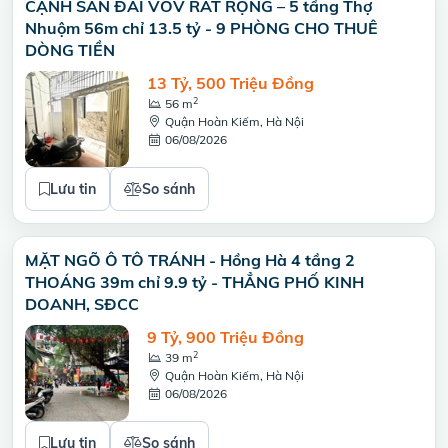
CẠNH SÂN ĐÀI VOV RẤT RỘNG – 5 tầng Thợ
Nhuộm 56m chỉ 13.5 tỷ - 9 PHÒNG CHO THUÊ
DÒNG TIỀN
13 Tỷ, 500 Triệu Đồng
2
56 m
Quận Hoàn Kiếm, Hà Nội
06/08/2026
Lưu tin
So sánh
MẶT NGÕ Ô TÔ TRÁNH - Hồng Hà 4 tầng 2
THOÁNG 39m chỉ 9.9 tỷ - THẲNG PHỐ KINH
DOANH, SĐCC
9 Tỷ, 900 Triệu Đồng
2
39 m
Quận Hoàn Kiếm, Hà Nội
06/08/2026
Lưu tin
So sánh