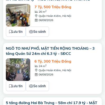
7 Tỷ, 500 Triệu Đồng
2
26 m
Quận Hoàn Kiếm, Hà Nội
06/08/2026
Lưu tin
So sánh
NGÕ TO NHƯ PHỐ, MẶT TIỀN RỘNG THOÁNG – 3
tầng Quán Sứ 24m chỉ 6.3 tỷ - SĐCC
6 Tỷ, 300 Triệu Đồng
2
24 m
Quận Hoàn Kiếm, Hà Nội
06/08/2026
Lưu tin
So sánh
5 tầng đường Hai Bà Trưng – 58m chỉ 17.9 tỷ - MẶT