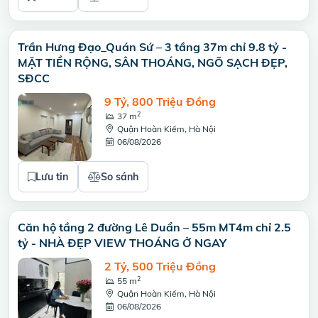
Trần Hưng Đạo_Quán Sứ – 3 tầng 37m chỉ 9.8 tỷ -
MẶT TIỀN RỘNG, SÂN THOÁNG, NGÕ SẠCH ĐẸP,
SĐCC
9 Tỷ, 800 Triệu Đồng
2
37 m
Quận Hoàn Kiếm, Hà Nội
06/08/2026
Lưu tin
So sánh
Căn hộ tầng 2 đường Lê Duẩn – 55m MT4m chỉ 2.5
tỷ - NHÀ ĐẸP VIEW THOÁNG Ở NGAY
2 Tỷ, 500 Triệu Đồng
2
55 m
Quận Hoàn Kiếm, Hà Nội
06/08/2026