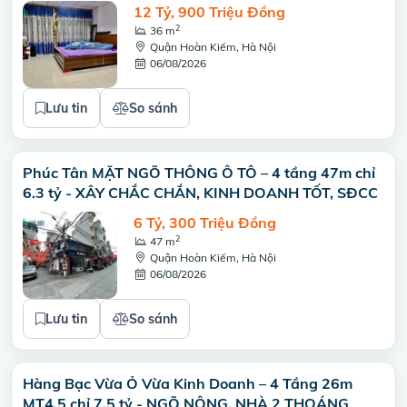
12 Tỷ, 900 Triệu Đồng
2
36 m
Quận Hoàn Kiếm, Hà Nội
06/08/2026
Lưu tin
So sánh
Phúc Tân MẶT NGÕ THÔNG Ô TÔ – 4 tầng 47m chỉ
6.3 tỷ - XÂY CHẮC CHẮN, KINH DOANH TỐT, SĐCC
6 Tỷ, 300 Triệu Đồng
2
47 m
Quận Hoàn Kiếm, Hà Nội
06/08/2026
Lưu tin
So sánh
Hàng Bạc Vừa Ỏ Vừa Kinh Doanh – 4 Tầng 26m
MT4.5 chỉ 7.5 tỷ - NGÕ NÔNG, NHÀ 2 THOÁNG