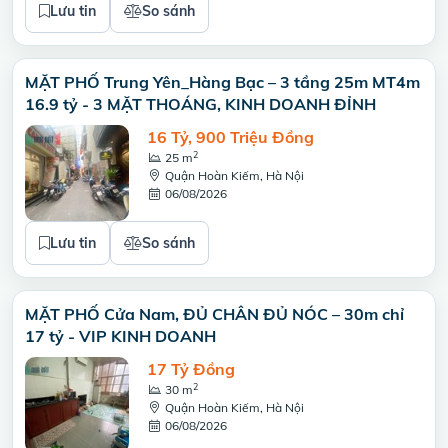
Lưu tin
So sánh
MẶT PHỐ Trung Yên_Hàng Bạc – 3 tầng 25m MT4m
16.9 tỷ - 3 MẶT THOÁNG, KINH DOANH ĐỈNH
16 Tỷ, 900 Triệu Đồng
2
25 m
Quận Hoàn Kiếm, Hà Nội
06/08/2026
Lưu tin
So sánh
MẶT PHỐ Cửa Nam, ĐỦ CHÂN ĐỦ NÓC – 30m chỉ
17 tỷ - VIP KINH DOANH
17 Tỷ Đồng
2
30 m
Quận Hoàn Kiếm, Hà Nội
06/08/2026