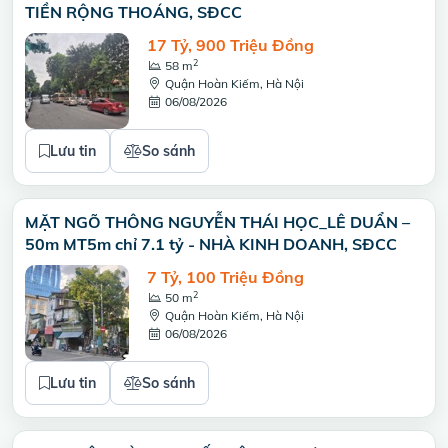
TIỀN RỘNG THOÁNG, SĐCC
17 Tỷ, 900 Triệu Đồng
2
58 m
Quận Hoàn Kiếm, Hà Nội
06/08/2026
Lưu tin
So sánh
MẶT NGÕ THÔNG NGUYỄN THÁI HỌC_LÊ DUẨN –
50m MT5m chỉ 7.1 tỷ - NHÀ KINH DOANH, SĐCC
7 Tỷ, 100 Triệu Đồng
2
50 m
Quận Hoàn Kiếm, Hà Nội
06/08/2026
Lưu tin
So sánh