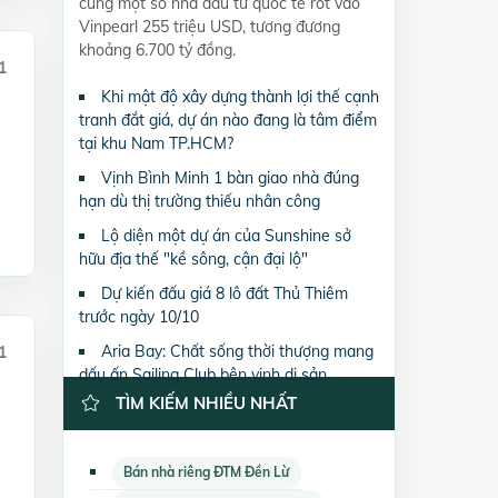
cùng một số nhà đầu tư quốc tế rót vào
Vinpearl 255 triệu USD, tương đương
khoảng 6.700 tỷ đồng.
1
Khi mật độ xây dựng thành lợi thế cạnh
tranh đắt giá, dự án nào đang là tâm điểm
tại khu Nam TP.HCM?
Vịnh Bình Minh 1 bàn giao nhà đúng
hạn dù thị trường thiếu nhân công
Lộ diện một dự án của Sunshine sở
hữu địa thế "kề sông, cận đại lộ"
Dự kiến đấu giá 8 lô đất Thủ Thiêm
trước ngày 10/10
Aria Bay: Chất sống thời thượng mang
1
dấu ấn Sailing Club bên vịnh di sản
TÌM KIẾM NHIỀU NHẤT
Bán nhà riêng ĐTM Đền Lừ