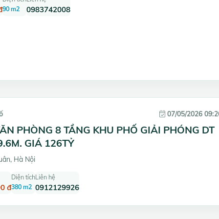
đ
90 m2
0983742008
ố
07/05/2026 09:2
ĂN PHÒNG 8 TẦNG KHU PHỐ GIẢI PHÓNG DT
.6M. GIÁ 126TỶ
ân, Hà Nội
Diện tích
Liên hệ
0 đ
380 m2
0912129926