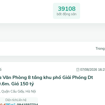
39108
bất động sản
Trang
ố
07/08/2026 16:2
à Văn Phòng 8 tầng khu phố Giải Phóng Dt
.6m. Giá 150 tỷ
 Quận Cầu Giấy, Hà Nội
Diện tích
Liên hệ
0 đ
380 m2
0941597734