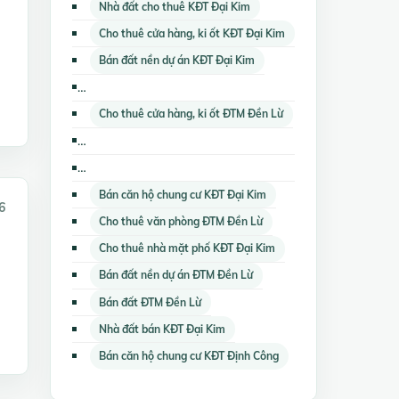
Nhà đất cho thuê KĐT Đại Kim
Cho thuê cửa hàng, ki ốt KĐT Đại Kim
Bán đất nền dự án KĐT Đại Kim
Cho thuê cửa hàng, ki ốt KĐT Định Công
Cho thuê cửa hàng, ki ốt ĐTM Đền Lừ
Cho thuê căn hộ chung cư KĐT Định Công
Bán trang trại, khu nghỉ dưỡng KĐT Đại Kim
Bán căn hộ chung cư KĐT Đại Kim
6
Cho thuê văn phòng ĐTM Đền Lừ
Cho thuê nhà mặt phố KĐT Đại Kim
Bán đất nền dự án ĐTM Đền Lừ
Bán đất ĐTM Đền Lừ
Nhà đất bán KĐT Đại Kim
Bán căn hộ chung cư KĐT Định Công