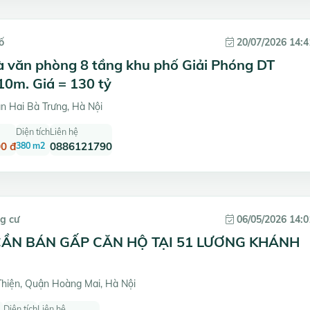
ố
20/07/2026 14:4
à văn phòng 8 tầng khu phố Giải Phóng DT
0m. Giá = 130 tỷ
 Hai Bà Trưng, Hà Nội
Diện tích
Liên hệ
0 đ
380 m2
0886121790
g cư
06/05/2026 14:0
CẦN BÁN GẤP CĂN HỘ TẠI 51 LƯƠNG KHÁNH
hiện, Quận Hoàng Mai, Hà Nội
Diện tích
Liên hệ