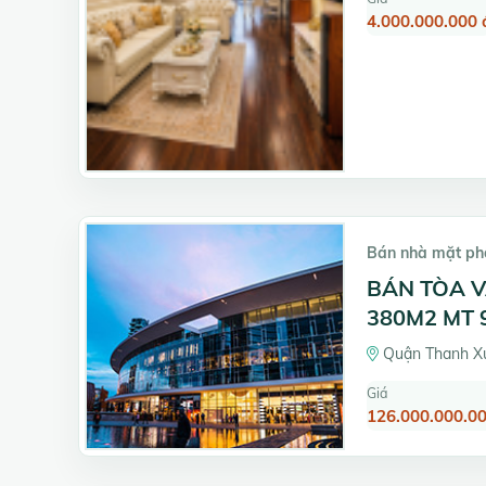
4.000.000.000 
Bán nhà mặt ph
BÁN TÒA V
380M2 MT 9
Quận Thanh Xu
Giá
126.000.000.00