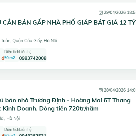
29/04/2026 18:5
 CẦN BÁN GẤP NHÀ PHỐ GIÁP BÁT GIÁ 12 TỶ
Toàn, Quận Cầu Giấy, Hà Nội
Diện tích
Liên hệ
 đ
50 m2
0983742008
28/04/2026 14:0
hủ bán nhà Trương Định - Hoàng Mai 6T Thang
c Kinh Doanh, Dòng tiền 720tr/năm
i, Hà Nội
Diện tích
Liên hệ
 đ
50 m2
0948262531