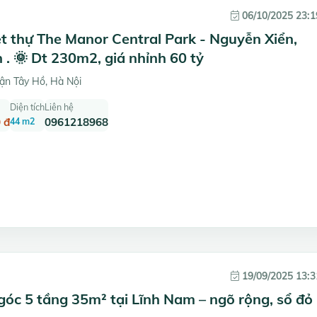
06/10/2025 23:1
t thự The Manor Central Park - Nguyễn Xiển,
. 🌞 Dt 230m2, giá nhỉnh 60 tỷ
ận Tây Hồ, Hà Nội
Diện tích
Liên hệ
 đ
44 m2
0961218968
19/09/2025 13:3
góc 5 tầng 35m² tại Lĩnh Nam – ngõ rộng, sổ đỏ