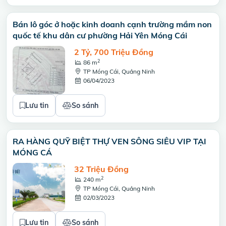
Bán lô góc ở hoặc kinh doanh cạnh trường mầm non
quốc tế khu dân cư phường Hải Yên Móng Cái
2 Tỷ, 700 Triệu Đồng
2
86 m
TP Móng Cái, Quảng Ninh
06/04/2023
Lưu tin
So sánh
RA HÀNG QUỸ BIỆT THỰ VEN SÔNG SIÊU VIP TẠI
MÓNG CÁ
32 Triệu Đồng
2
240 m
TP Móng Cái, Quảng Ninh
02/03/2023
Lưu tin
So sánh