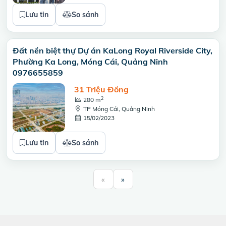
Lưu tin
So sánh
Đất nền biệt thự Dự án KaLong Royal Riverside City,
Phường Ka Long, Móng Cái, Quảng Ninh
0976655859
31 Triệu Đồng
2
280 m
TP Móng Cái, Quảng Ninh
15/02/2023
Lưu tin
So sánh
«
»