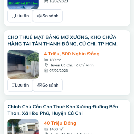
10/02/2023
Lưu tin
So sánh
CHO THUÊ MẶT BẰNG MỞ XƯỞNG, KHO CHỨA
HÀNG TẠI TÂN THẠNH ĐÔNG, CỦ CHI, TP HCM.
4 Triệu, 500 Nghìn Đồng
2
189 m
Huyện Củ Chi, Hồ Chí Minh
07/02/2023
Lưu tin
So sánh
Chính Chủ Cần Cho Thuê Kho Xưởng Đường Bến
Than, Xã Hòa Phú, Huyện Củ Chi
40 Triệu Đồng
2
1400 m