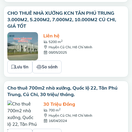
CHO THUÊ NHÀ XƯỞNG KCN TÂN PHÚ TRUNG
3.000M2, 5.200M2, 7.000M2, 10.000M2 CỦ CHI,
GIÁ TỐT
Liên hệ
2
5200 m
Huyện Củ Chi, Hồ Chí Minh
08/05/2025
Lưu tin
So sánh
Cho thuê 700m2 nhà xưởng, Quốc lộ 22, Tân Phú
Trung, Củ Chi, 30 triệu/ tháng.
30 Triệu Đồng
2
700 m
Huyện Củ Chi, Hồ Chí Minh
16/04/2024