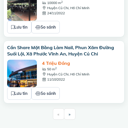
2
10000 m
Huyện Củ Chi, Hồ Chí Minh
24/11/2022
Lưu tin
So sánh
Cần Share Mặt Bằng Làm Nail, Phun Xăm Đường
Suối Lội, Xã Phước Vĩnh An, Huyện Củ Chi
4 Triệu Đồng
2
50 m
Huyện Củ Chi, Hồ Chí Minh
11/10/2022
Lưu tin
So sánh
«
»