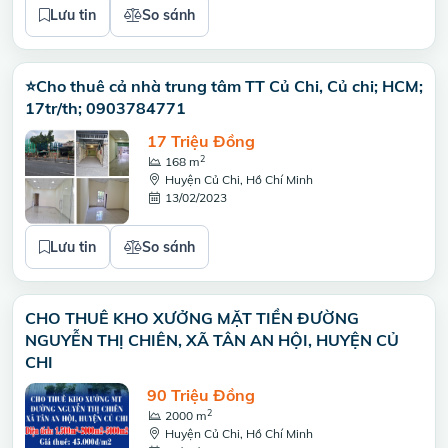
Lưu tin
So sánh
⭐Cho thuê cả nhà trung tâm TT Củ Chi, Củ chi; HCM;
17tr/th; 0903784771
17 Triệu Đồng
2
168 m
Huyện Củ Chi, Hồ Chí Minh
13/02/2023
Lưu tin
So sánh
CHO THUÊ KHO XƯỞNG MẶT TIỀN ĐƯỜNG
NGUYỄN THỊ CHIÊN, XÃ TÂN AN HỘI, HUYỆN CỦ
CHI
90 Triệu Đồng
2
2000 m
Huyện Củ Chi, Hồ Chí Minh