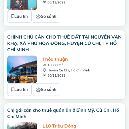
03/12/2022
Lưu tin
So sánh
CHÍNH CHỦ CẦN CHO THUÊ ĐẤT TẠI NGUYỄN VĂN
KHẠ, XÃ PHÚ HÒA ĐÔNG, HUYỆN CỦ CHI, TP HỒ
CHÍ MINH
Thỏa thuận
2
10000 m
Huyện Củ Chi, Hồ Chí Minh
30/11/2022
Lưu tin
So sánh
Chị gái cần cho thuê quán ăn ở Bình Mỹ, Củ Chi, Hồ
Chí Minh
110 Triệu Đồng