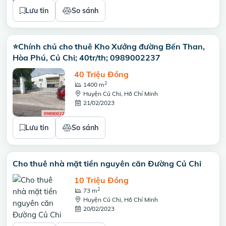
Lưu tin
So sánh
⭐Chính chủ cho thuê Kho Xưởng đường Bến Than,
Hòa Phú, Củ Chi; 40tr/th; 0989002237
40 Triệu Đồng
2
1400 m
Huyện Củ Chi, Hồ Chí Minh
21/02/2023
Lưu tin
So sánh
Cho thuê nhà mặt tiền nguyên căn Đường Củ Chi
10 Triệu Đồng
2
73 m
Huyện Củ Chi, Hồ Chí Minh
20/02/2023