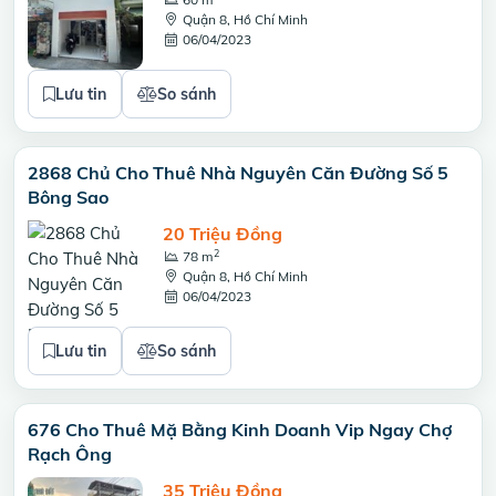
Quận 8, Hồ Chí Minh
06/04/2023
Lưu tin
So sánh
2868 Chủ Cho Thuê Nhà Nguyên Căn Đường Số 5
Bông Sao
20 Triệu Đồng
2
78 m
Quận 8, Hồ Chí Minh
06/04/2023
Lưu tin
So sánh
676 Cho Thuê Mặ Bằng Kinh Doanh Vip Ngay Chợ
Rạch Ông
35 Triệu Đồng