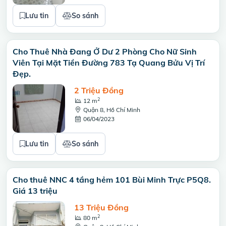
Lưu tin
So sánh
Cho Thuê Nhà Đang Ở Dư 2 Phòng Cho Nữ Sinh
Viên Tại Mặt Tiền Đường 783 Tạ Quang Bửu Vị Trí
Đẹp.
2 Triệu Đồng
2
12 m
Quận 8, Hồ Chí Minh
06/04/2023
Lưu tin
So sánh
Cho thuê NNC 4 tầng hẻm 101 Bùi Minh Trực P5Q8.
Giá 13 triệu
13 Triệu Đồng
2
80 m