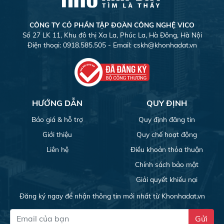
CÔNG TY CỎ PHẦN TẬP ĐOÀN CÔNG NGHỆ VICO
Số 27 LK 11, Khu đô thị Xa La, Phúc La, Hà Đông, Hà Nội
Điện thoại: 0918.585.505 - Email:
cskh@khonhadat.vn
HƯỚNG DẪN
QUY ĐỊNH
Báo giá & hỗ trợ
Quy định đăng tin
Giới thiệu
Quy chế hoạt động
Liên hệ
Điều khoản thỏa thuận
Chính sách bảo mật
Giải quyết khiếu nại
Đăng ký ngay để nhận thông tin mới nhất từ Khonhadat.vn
Gửi