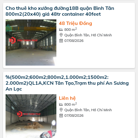
Cho thuê kho xưởng đường18B quận Bình Tân
800m2(20x40) giá 48tr container 40feet
48 Triệu Đồng
2
800 m
Quận Bình Tân, Hồ Chí Minh
07/08/2026
%(500m2;600m2;800m2,1.000m2;1500m2:
2.000m2)QL1A,KCN Tân Tạo,Trạm thu phí An Sương
An Lạc
Liên hệ
2
800 m
Quận Bình Tân, Hồ Chí Minh
07/08/2026