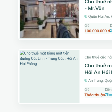
Cho thuê n
- Mr.Văn
Quận Hải An, 
Giá
D
100.000.000 đ
2
Cho thuê cửa hàn
Cho thuê mặ
Hải An Hải
An Trung, Quận
Giá
Diện 
Thỏa thuận
75 m