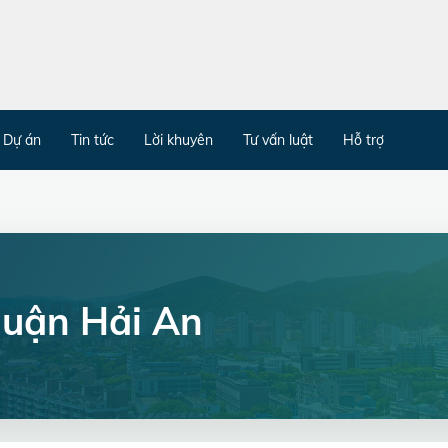
Dự án
Tin tức
Lời khuyên
Tư vấn luật
Hỗ trợ
Quận Hải An