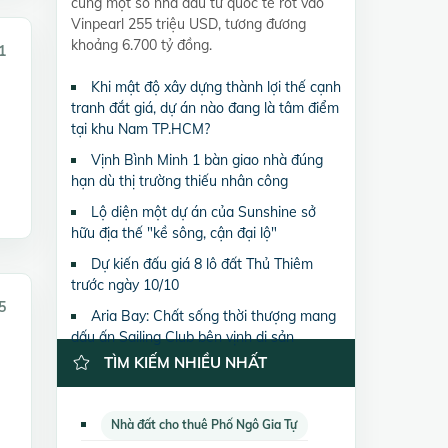
cùng một số nhà đầu tư quốc tế rót vào
Vinpearl 255 triệu USD, tương đương
khoảng 6.700 tỷ đồng.
1
Khi mật độ xây dựng thành lợi thế cạnh
tranh đắt giá, dự án nào đang là tâm điểm
tại khu Nam TP.HCM?
Vịnh Bình Minh 1 bàn giao nhà đúng
hạn dù thị trường thiếu nhân công
Lộ diện một dự án của Sunshine sở
hữu địa thế "kề sông, cận đại lộ"
Dự kiến đấu giá 8 lô đất Thủ Thiêm
trước ngày 10/10
5
Aria Bay: Chất sống thời thượng mang
dấu ấn Sailing Club bên vịnh di sản
TÌM KIẾM NHIỀU NHẤT
Nhà đất cho thuê Phố Ngô Gia Tự