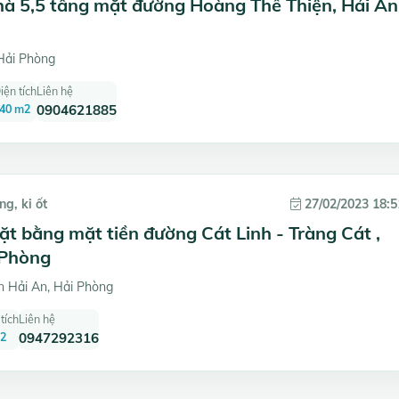
hà 5,5 tầng mặt đường Hoàng Thế Thiện, Hải An
Hải Phòng
iện tích
Liên hệ
40 m2
0904621885
g, ki ốt
27/02/2023 18:5
t bằng mặt tiền đường Cát Linh - Tràng Cát ,
 Phòng
 Hải An, Hải Phòng
tích
Liên hệ
2
0947292316