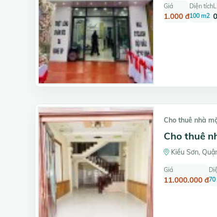
Giá
Diện tích
L
1.000 đ
100 m2
Cho thuê nhà m
Cho thuê n
Kiều Sơn, Quận
Giá
Diệ
11.000.000 đ
70