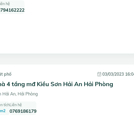
iên hệ
0794162222
ặt phố
03/03/2023 16:0
hà 4 tầng mđ Kiều Sơn Hải An Hải Phòng
 Hải An, Hải Phòng
n tích
Liên hệ
 m2
0769186179