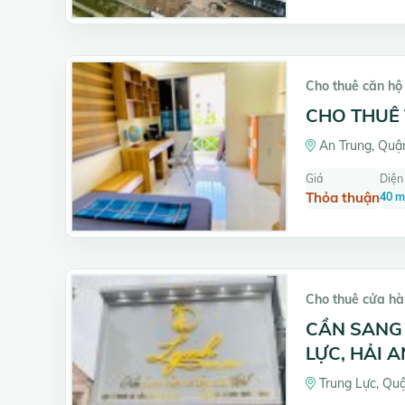
Cho thuê căn hộ
CHO THUÊ 
An Trung, Quận
Giá
Diện 
Thỏa thuận
40 m
Cho thuê cửa hàn
CẦN SANG 
LỰC, HẢI 
Trung Lực, Quậ