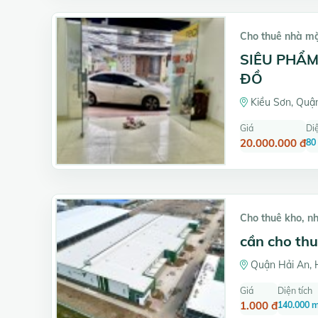
Cho thuê nhà m
SIÊU PHẨM
ĐỒ
Kiều Sơn, Quận
Giá
Diệ
20.000.000 đ
80
Cho thuê kho, n
cần cho thu
Quận Hải An, 
Giá
Diện tích
1.000 đ
140.000 