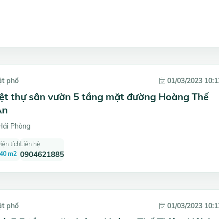
ặt phố
01/03/2023 10:1
iệt thự sân vườn 5 tầng mặt đường Hoàng Thế
An
Hải Phòng
iện tích
Liên hệ
40 m2
0904621885
ặt phố
01/03/2023 10:1