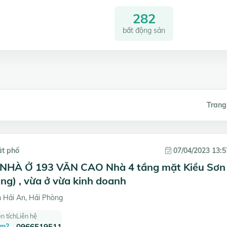
282
bất động sản
Trang
ặt phố
07/04/2023 13:5
NHÀ Ở 193 VĂN CAO Nhà 4 tầng mặt Kiều Sơn
ng) , vừa ở vừa kinh doanh
 Hải An, Hải Phòng
n tích
Liên hệ
 m2
0966519511