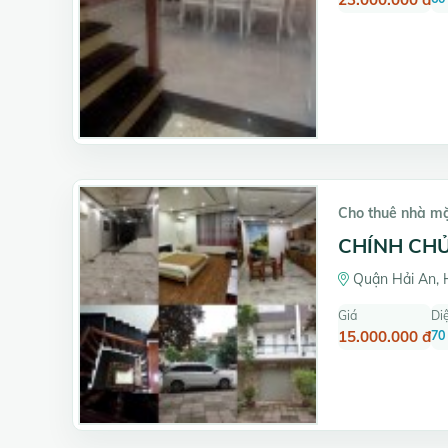
Cho thuê nhà m
CHÍNH CHỦ
Quận Hải An, 
Giá
Diệ
15.000.000 đ
70