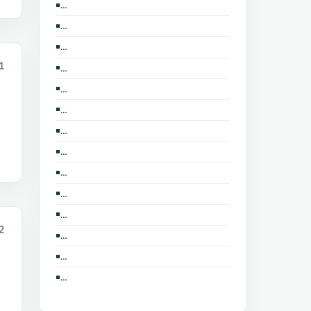
Bán trang trại, khu nghỉ dưỡng Khu công nghiệp Nam Đình 
Nhà đất bán Khu công nghiệp Nam Đình Vũ
Cho thuê nhà mặt phố Phố Lê Hồng Phong
1
Bán nhà biệt thự, liền kề Phố Ngô Gia Tự
Bán nhà biệt thự, liền kề Khu công nghiệp Nam Đình Vũ
Cho thuê cửa hàng, ki ốt Phố Ngô Gia Tự
Cho thuê nhà riêng Phố Lê Hồng Phong
Bán nhà biệt thự, liền kề Phố Lê Hồng Phong
Cho thuê kho, nhà xưởng, đất Phố Ngô Gia Tự
Cho thuê căn hộ chung cư Khu công nghiệp Nam Đình Vũ
Bán đất nền dự án Khu công nghiệp Nam Đình Vũ
2
Bán nhà riêng Khu công nghiệp Nam Đình Vũ
Cho thuê nhà trọ, phòng trọ Phố Ngô Gia Tự
Cho thuê căn hộ chung cư Phố Ngô Gia Tự