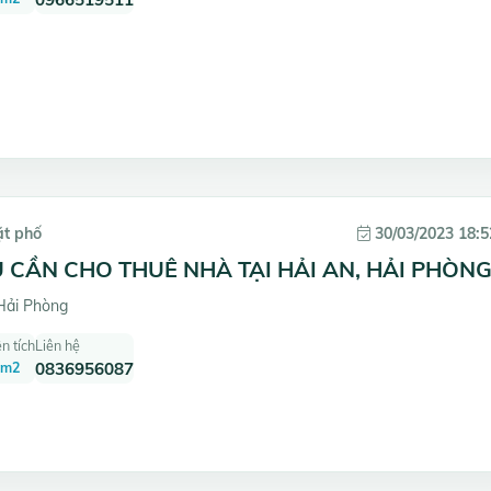
ặt phố
30/03/2023 18:5
 CẦN CHO THUÊ NHÀ TẠI HẢI AN, HẢI PHÒNG
Hải Phòng
n tích
Liên hệ
 m2
0836956087