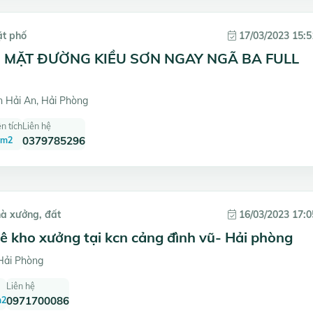
ặt phố
17/03/2023 15:5
 MẶT ĐƯỜNG KIỀU SƠN NGAY NGÃ BA FULL
 Hải An, Hải Phòng
n tích
Liên hệ
 m2
0379785296
hà xưởng, đất
16/03/2023 17:0
ê kho xưởng tại kcn cảng đình vũ- Hải phòng
Hải Phòng
Liên hệ
m2
0971700086