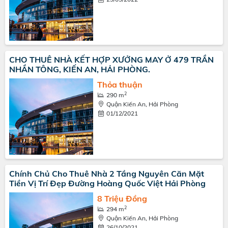
CHO THUÊ NHÀ KẾT HỢP XƯỞNG MAY Ở 479 TRẦN
NHẦN TÔNG, KIẾN AN, HẢI PHÒNG.
Thỏa thuận
2
290 m
Quận Kiến An, Hải Phòng
01/12/2021
Chính Chủ Cho Thuê Nhà 2 Tầng Nguyên Căn Mặt
Tiền Vị Trí Đẹp Đường Hoàng Quốc Việt Hải Phòng
8 Triệu Đồng
2
294 m
Quận Kiến An, Hải Phòng
26/10/2021