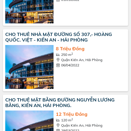
CHO THUÊ NHÀ MẶT ĐƯỜNG SỐ 307,- HOÀNG
QUỐC. ViỆT - KIẾN AN - HẢI PHÒNG
8 Triệu Đồng
2
250 m
Quận Kiến An, Hải Phòng
06/04/2022
CHO THUÊ MẶT BẰNG ĐƯỜNG NGUYỄN LƯƠNG
BẰNG, KIẾN AN, HẢI PHÒNG.
12 Triệu Đồng
2
120 m
Quận Kiến An, Hải Phòng
29/03/2022