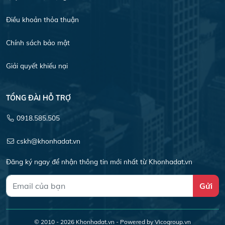
Điều khoản thỏa thuận
Chính sách bảo mật
Giải quyết khiếu nại
TỔNG ĐÀI HỖ TRỢ
0918.585.505
cskh@khonhadat.vn
Đăng ký ngay để nhận thông tin mới nhất từ Khonhadat.vn
Gửi
© 2010 - 2026
Khonhadat.vn
- Powered by Vicogroup.vn