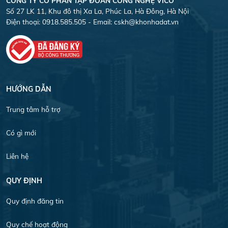
CÔNG TY CỎ PHẦN TẬP ĐOÀN CÔNG NGHỆ VICO
Số 27 LK 11, Khu đô thị Xa La, Phúc La, Hà Đông, Hà Nội
Điện thoại: 0918.585.505 - Email:
cskh@khonhadat.vn
HƯỚNG DẪN
Trung tâm hỗ trợ
Có gì mới
Liên hệ
QUY ĐỊNH
Quy định đăng tin
Quy chế hoạt động