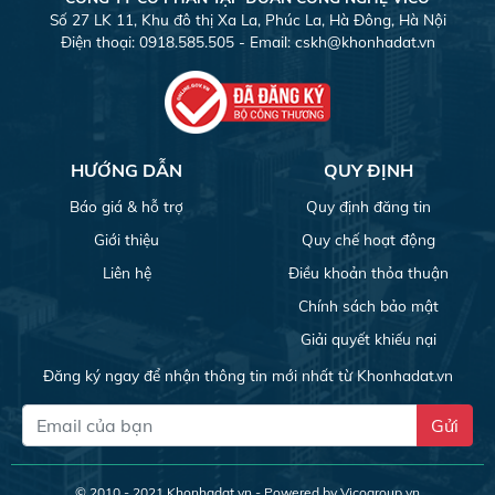
Số 27 LK 11, Khu đô thị Xa La, Phúc La, Hà Đông, Hà Nội
Điện thoại: 0918.585.505 - Email:
cskh@khonhadat.vn
HƯỚNG DẪN
QUY ĐỊNH
Báo giá & hỗ trợ
Quy định đăng tin
Giới thiệu
Quy chế hoạt động
Liên hệ
Điều khoản thỏa thuận
Chính sách bảo mật
Giải quyết khiếu nại
Đăng ký ngay để nhận thông tin mới nhất từ Khonhadat.vn
Gửi
© 2010 - 2021
Khonhadat.vn
- Powered by Vicogroup.vn