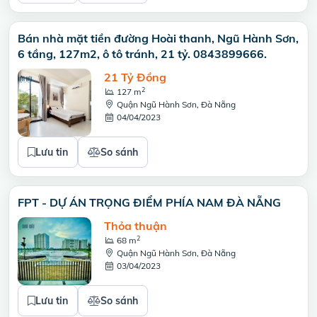
Bán nhà mặt tiền đường Hoài thanh, Ngũ Hành Sơn,
6 tầng, 127m2, ô tô tránh, 21 tỷ. 0843899666.
21 Tỷ Đồng
2
127 m
Quận Ngũ Hành Sơn, Đà Nẵng
04/04/2023
Lưu tin
So sánh
FPT - DỰ ÁN TRỌNG ĐIỂM PHÍA NAM ĐÀ NẴNG
Thỏa thuận
2
68 m
Quận Ngũ Hành Sơn, Đà Nẵng
03/04/2023
Lưu tin
So sánh