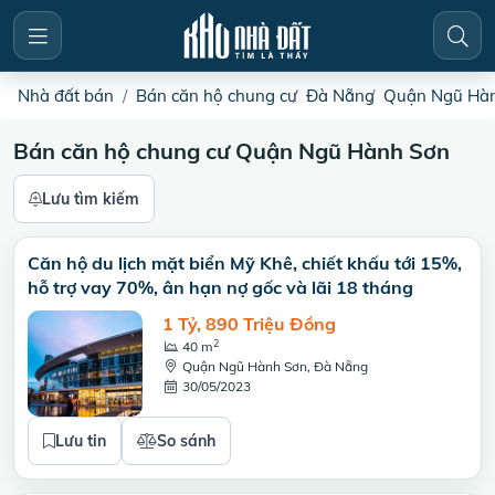
Nhà đất bán
Bán căn hộ chung cư
Đà Nẵng
Quận Ngũ Hà
Bán căn hộ chung cư Quận Ngũ Hành Sơn
Lưu tìm kiếm
Căn hộ du lịch mặt biển Mỹ Khê, chiết khấu tới 15%,
hỗ trợ vay 70%, ân hạn nợ gốc và lãi 18 tháng
1 Tỷ, 890 Triệu Đồng
2
40 m
Quận Ngũ Hành Sơn, Đà Nẵng
30/05/2023
Lưu tin
So sánh