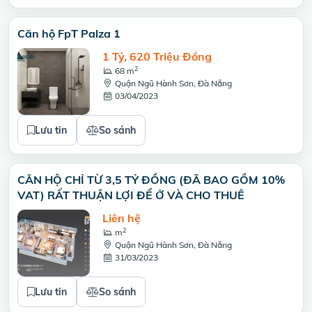
Căn hộ FpT Palza 1
1 Tỷ, 620 Triệu Đồng
2
68 m
Quận Ngũ Hành Sơn, Đà Nẵng
03/04/2023
Lưu tin
So sánh
CĂN HỘ CHỈ TỪ 3,5 TỶ ĐỒNG (ĐÃ BAO GỒM 10%
VAT) RẤT THUẬN LỢI ĐỂ Ở VÀ CHO THUÊ
Liên hệ
2
m
Quận Ngũ Hành Sơn, Đà Nẵng
31/03/2023
Lưu tin
So sánh