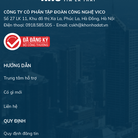
CÔNG TY CỎ PHẦN TẬP ĐOÀN CÔNG NGHỆ VICO
Số 27 LK 11, Khu đô thị Xa La, Phúc La, Hà Đông, Hà Nội
Điện thoại: 0918.585.505 - Email:
cskh@khonhadat.vn
HƯỚNG DẪN
Trung tâm hỗ trợ
Có gì mới
Liên hệ
QUY ĐỊNH
Quy định đăng tin