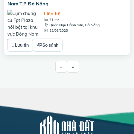
Nam T.P Đà Nẵng
Liên hệ
2
71 m
Quận Ngũ Hành Sơn, Đà Nẵng
22/03/2023
Lưu tin
So sánh
«
»