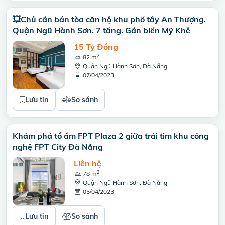
💥Chủ cần bán tòa căn hộ khu phố tây An Thượng.
Quận Ngũ Hành Sơn. 7 tầng. Gần biển Mỹ Khê
15 Tỷ Đồng
2
82 m
Quận Ngũ Hành Sơn, Đà Nẵng
07/04/2023
Lưu tin
So sánh
Khám phá tổ ấm FPT Plaza 2 giữa trái tim khu công
nghệ FPT City Đà Nẵng
Liên hệ
2
78 m
Quận Ngũ Hành Sơn, Đà Nẵng
05/04/2023
Lưu tin
So sánh