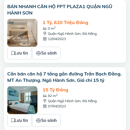
BÁN NHANH CĂN HỘ FPT PLAZA1 QUẬN NGŨ
HÀNH SƠN
1 Tỷ, 620 Triệu Đồng
2
0 m
Quận Ngũ Hành Sơn, Đà Nẵng
12/04/2023
Lưu tin
So sánh
Cần bán căn hộ 7 tầng gần đường Trần Bạch Đằng.
MT An Thượng. Ngũ Hành Sơn. Giá chỉ 15 tỷ
15 Tỷ Đồng
2
82 m
Quận Ngũ Hành Sơn, Đà Nẵng
07/04/2023
Lưu tin
So sánh