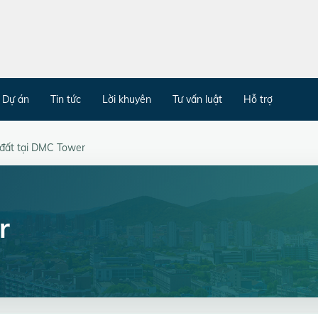
Dự án
Tin tức
Lời khuyên
Tư vấn luật
Hỗ trợ
đất tại DMC Tower
r