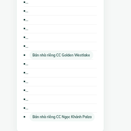
Bán nhà mặt phố CC Golden Westlake
Bán nhà biệt thự, liền kề The Lancaster Hà Nội
Bán trang trại, khu nghỉ dưỡng CC Ngọc Khánh Palza
Bán nhà mặt phố CC Ngọc Khánh Palza
Cho thuê nhà mặt phố The Lancaster Hà Nội
Cho thuê nhà trọ, phòng trọ CC Golden Westlake
Bán nhà riêng CC Golden Westlake
Bán các loại bất động sản khác CC Ngọc Khánh Palza
Cho thuê nhà mặt phố CC Ngọc Khánh Palza
Bán kho, nhà xưởng CC Ngọc Khánh Palza
Bán các loại bất động sản khác CC Golden Westlake
Bán nhà mặt phố The Lancaster Hà Nội
Cho thuê nhà mặt phố CC Golden Westlake
Bán nhà riêng CC Ngọc Khánh Palza