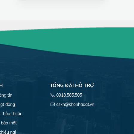
H
TỔNG ĐÀI HỖ TRỢ
ăng tin
0918.585.505
ạt động
cskh@khonhadat.vn
 thỏa thuận
 bảo mật
khiếu nại