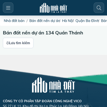
Nhà đất bán
Bán đất nền dự án
Hà Nội
Quận Ba Đình
Bán
Bán đất nền dự án 134 Quán Thánh
Lưu tìm kiếm
CÔNG TY CỎ PHẦN TẬP ĐOÀN CÔNG NGHỆ VICO
Số 27 LK 11, Khu đô thị Xa La, Phúc La, Hà Đông, Hà Nội