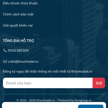
Điều khoản thỏa thuận
Chính sách bảo mật
Giải quyết khiếu nại
TỔNG ĐÀI HỖ TRỢ
0918.585.505
cskh@khonhadat.vn
Đăng ký ngay để nhận thông tin mới nhất từ Khonhadat.vn
Gửi
© 2010 - 2026
Khonhadat.vn
- Powered by Vicogroup.vn