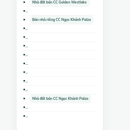
Nhà đất bán CC Golden Westlake
Nhà đất cho thuê CC Ngọc Khánh Palza
Bán nhà riêng CC Ngọc Khánh Palza
Bán nhà biệt thự, liền kề CC Ngọc Khánh Palza
Bán các loại bất động sản khác CC Ngọc Khánh Palza
Cho thuê nhà riêng The Lancaster Hà Nội
Bán các loại bất động sản khác CC Golden Westlake
Cho thuê nhà trọ, phòng trọ The Lancaster Hà Nội
Cho thuê nhà trọ, phòng trọ CC Golden Westlake
Cho thuê nhà riêng CC Golden Westlake
Cho thuê cửa hàng, ki ốt The Lancaster Hà Nội
Nhà đất bán CC Ngọc Khánh Palza
Cho thuê căn hộ chung cư CC Golden Westlake
Bán đất nền dự án CC Golden Westlake