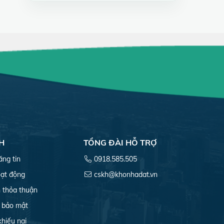
H
TỔNG ĐÀI HỖ TRỢ
ăng tin
0918.585.505
ạt động
cskh@khonhadat.vn
 thỏa thuận
 bảo mật
khiếu nại