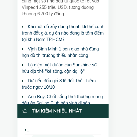
cùng một số nhà đầu tư quốc tế rót vào
Vinpearl 255 triệu USD, tương đương
khoảng 6.700 tỷ đồng.
Khi mật độ xây dựng thành lợi thế cạnh
tranh đắt giá, dự án nào đang là tâm điểm
tại khu Nam TP.HCM?
Vịnh Bình Minh 1 bàn giao nhà đúng
hạn dù thị trường thiếu nhân công
Lộ diện một dự án của Sunshine sở
hữu địa thế "kề sông, cận đại lộ"
Dự kiến đấu giá 8 lô đất Thủ Thiêm
trước ngày 10/10
Aria Bay: Chất sống thời thượng mang
dấu ấn Sailing Club bên vịnh di sản
TÌM KIẾM NHIỀU NHẤT
Cho thuê các loại bất động sản khác CC Ngọc Khánh Palza