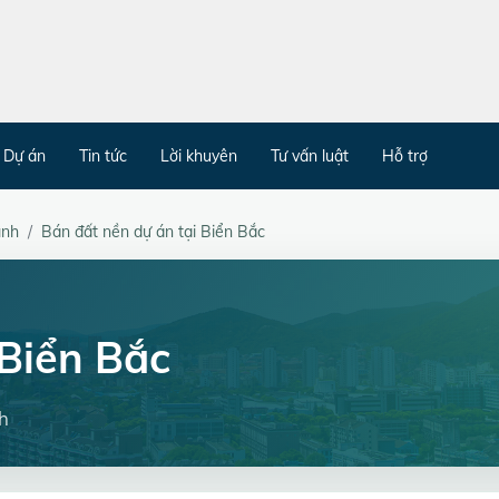
Dự án
Tin tức
Lời khuyên
Tư vấn luật
Hỗ trợ
ình
Bán đất nền dự án tại Biển Bắc
Biển Bắc
h