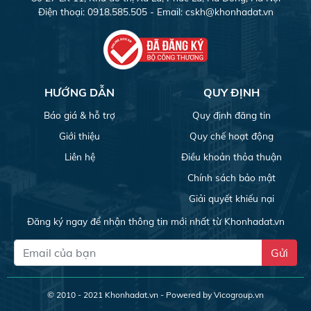
Điện thoại: 0918.585.505 - Email:
cskh@khonhadat.vn
HƯỚNG DẪN
QUY ĐỊNH
Báo giá & hỗ trợ
Quy định đăng tin
Giới thiệu
Quy chế hoạt động
Liên hệ
Điều khoản thỏa thuận
Chính sách bảo mật
Giải quyết khiếu nại
Đăng ký ngay để nhận thông tin mới nhất từ Khonhadat.vn
Gửi
© 2010 - 2021
Khonhadat.vn
- Powered by Vicogroup.vn