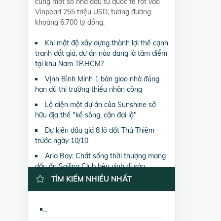
cùng một số nhà đầu tư quốc tế rót vào
Vinpearl 255 triệu USD, tương đương
khoảng 6.700 tỷ đồng.
Khi mật độ xây dựng thành lợi thế cạnh
tranh đắt giá, dự án nào đang là tâm điểm
tại khu Nam TP.HCM?
Vịnh Bình Minh 1 bàn giao nhà đúng
hạn dù thị trường thiếu nhân công
Lộ diện một dự án của Sunshine sở
hữu địa thế "kề sông, cận đại lộ"
Dự kiến đấu giá 8 lô đất Thủ Thiêm
trước ngày 10/10
Aria Bay: Chất sống thời thượng mang
dấu ấn Sailing Club bên vịnh di sản
TÌM KIẾM NHIỀU NHẤT
Bán nhà mặt phố CC Golden Westlake