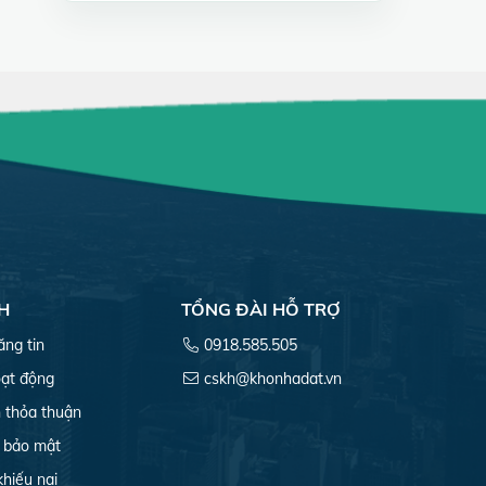
H
TỔNG ĐÀI HỖ TRỢ
ăng tin
0918.585.505
ạt động
cskh@khonhadat.vn
 thỏa thuận
 bảo mật
khiếu nại