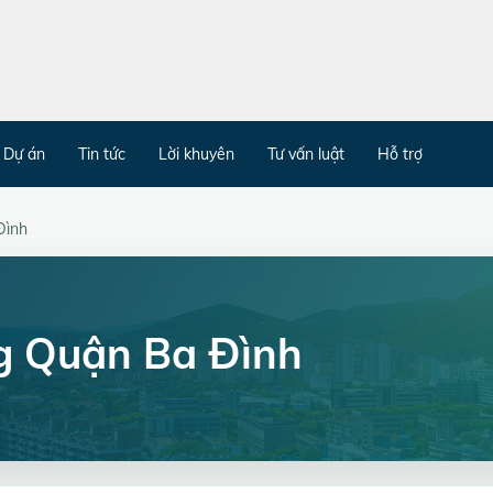
Dự án
Tin tức
Lời khuyên
Tư vấn luật
Hỗ trợ
Đình
g Quận Ba Đình