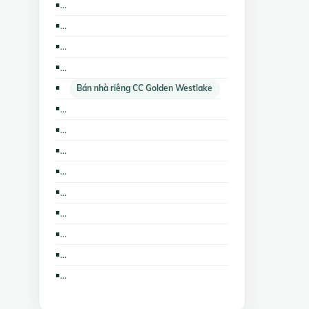
Cho thuê nhà trọ, phòng trọ The Lancaster Hà Nội
Cho thuê các loại bất động sản khác CC Ngọc Khánh Palza
Bán trang trại, khu nghỉ dưỡng CC Golden Westlake
Bán các loại bất động sản khác CC Ngọc Khánh Palza
Bán nhà riêng CC Golden Westlake
Bán kho, nhà xưởng CC Ngọc Khánh Palza
Cho thuê căn hộ chung cư The Lancaster Hà Nội
Bán kho, nhà xưởng CC Golden Westlake
Cho thuê nhà trọ, phòng trọ CC Golden Westlake
Bán căn hộ chung cư The Lancaster Hà Nội
Bán trang trại, khu nghỉ dưỡng CC Ngọc Khánh Palza
Cho thuê nhà riêng CC Ngọc Khánh Palza
Cho thuê cửa hàng, ki ốt The Lancaster Hà Nội
Cho thuê nhà trọ, phòng trọ CC Ngọc Khánh Palza