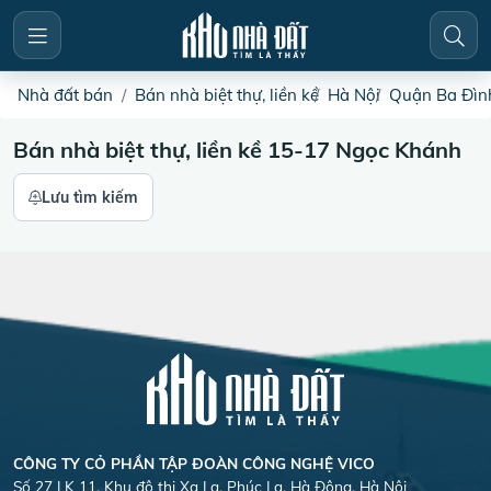
Nhà đất bán
Bán nhà biệt thự, liền kề
Hà Nội
Quận Ba Đìn
Bán nhà biệt thự, liền kề 15-17 Ngọc Khánh
Lưu tìm kiếm
CÔNG TY CỎ PHẦN TẬP ĐOÀN CÔNG NGHỆ VICO
Số 27 LK 11, Khu đô thị Xa La, Phúc La, Hà Đông, Hà Nội