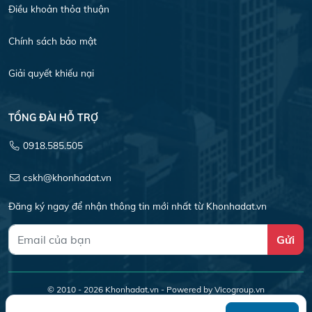
Điều khoản thỏa thuận
Chính sách bảo mật
Giải quyết khiếu nại
TỔNG ĐÀI HỖ TRỢ
0918.585.505
cskh@khonhadat.vn
Đăng ký ngay để nhận thông tin mới nhất từ Khonhadat.vn
Gửi
© 2010 - 2026
Khonhadat.vn
- Powered by Vicogroup.vn