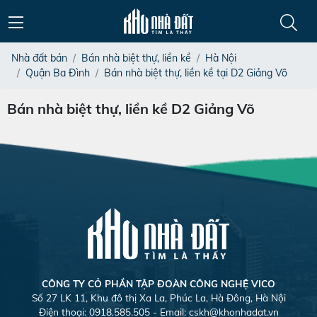
Nhà đất bán
Bán nhà biệt thự, liền kề
Hà Nội
Quận Ba Đình
Bán nhà biệt thự, liền kề tại D2 Giảng Võ
Bán nhà biệt thự, liền kề D2 Giảng Võ
CÔNG TY CỎ PHẦN TẬP ĐOÀN CÔNG NGHỆ VICO
Số 27 LK 11, Khu đô thị Xa La, Phúc La, Hà Đông, Hà Nội
Điện thoại: 0918.585.505 - Email:
cskh@khonhadat.vn