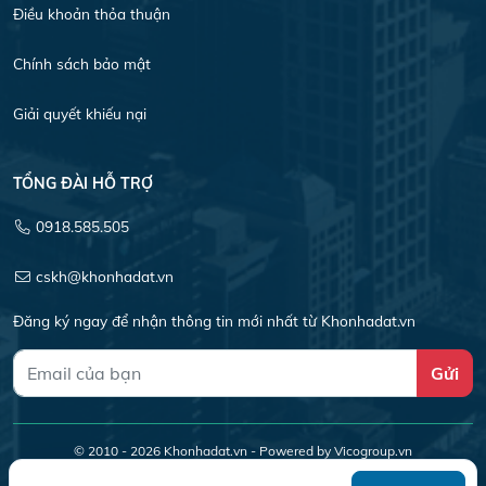
Điều khoản thỏa thuận
Chính sách bảo mật
Giải quyết khiếu nại
TỔNG ĐÀI HỖ TRỢ
0918.585.505
cskh@khonhadat.vn
Đăng ký ngay để nhận thông tin mới nhất từ Khonhadat.vn
Gửi
© 2010 - 2026
Khonhadat.vn
- Powered by Vicogroup.vn