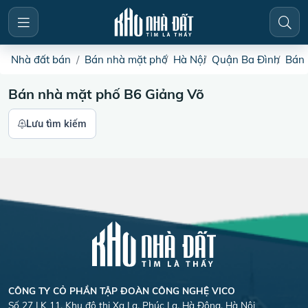
Nhà đất bán
Bán nhà mặt phố
Hà Nội
Quận Ba Đình
Bán 
Bán nhà mặt phố B6 Giảng Võ
Lưu tìm kiếm
CÔNG TY CỎ PHẦN TẬP ĐOÀN CÔNG NGHỆ VICO
Số 27 LK 11, Khu đô thị Xa La, Phúc La, Hà Đông, Hà Nội