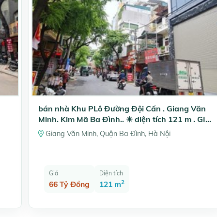
bán nhà Khu PLô Đường Đội Cấn . Giang Văn
Minh. Kim Mã Ba Đình.. ✴️ diện tích 121 m . GIÁ
66,, tỷ
Giang Văn Minh, Quận Ba Đình, Hà Nội
Giá
Diện tích
2
66 Tỷ Đồng
121 m