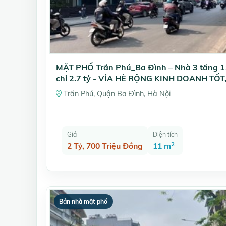
MẶT PHỐ Trần Phú_Ba Đình – Nhà 3 tầng 
chỉ 2.7 tỷ - VỈA HÈ RỘNG KINH DOANH TỐT
SĐCC
Trần Phú, Quận Ba Đình, Hà Nội
Giá
Diện tích
2
2 Tỷ, 700 Triệu Đồng
11 m
Bán nhà mặt phố