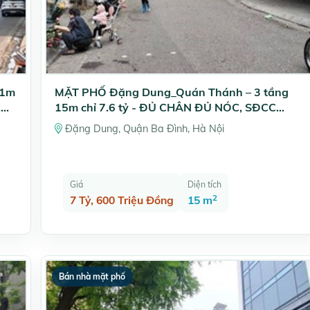
11m
MẶT PHỐ Đặng Dung_Quán Thánh – 3 tầng
,
15m chỉ 7.6 tỷ - ĐỦ CHÂN ĐỦ NÓC, SĐCC
VUÔNG ĐẸP
Đặng Dung, Quận Ba Đình, Hà Nội
Giá
Diện tích
2
7 Tỷ, 600 Triệu Đồng
15 m
Bán nhà mặt phố