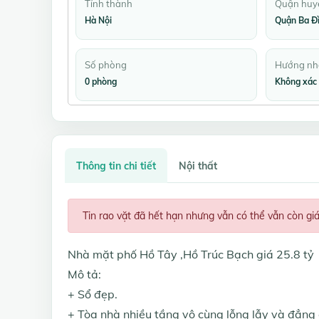
Tỉnh thành
Quận huy
Hà Nội
Quận Ba Đ
Số phòng
Hướng nh
0 phòng
Không xác 
Thông tin chi tiết
Nội thất
Tin rao vặt đã hết hạn nhưng vẫn có thể vẫn còn gi
Nhà mặt phố Hồ Tây ,Hồ Trúc Bạch giá 25.8 tỷ
Mô tả:
+ Sổ đẹp.
+ Tòa nhà nhiều tầng vô cùng lỗng lẫy và đẳng 