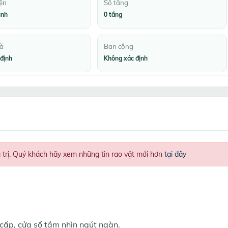
ện
Số tầng
ình
0 tầng
à
Ban công
định
Không xác định
á trị. Quý khách hãy xem những tin rao vặt mới hơn
tại đây
cấp, cửa sổ tầm nhìn ngút ngàn.