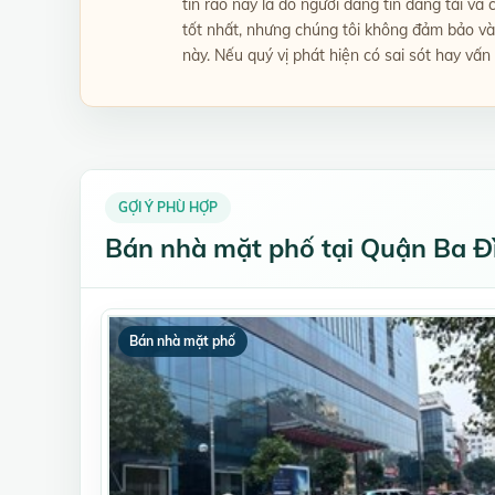
tin rao này là do người đăng tin đăng tải và
tốt nhất, nhưng chúng tôi không đảm bảo và 
này. Nếu quý vị phát hiện có sai sót hay vấn
GỢI Ý PHÙ HỢP
Bán nhà mặt phố tại Quận Ba Đ
Bán nhà mặt phố