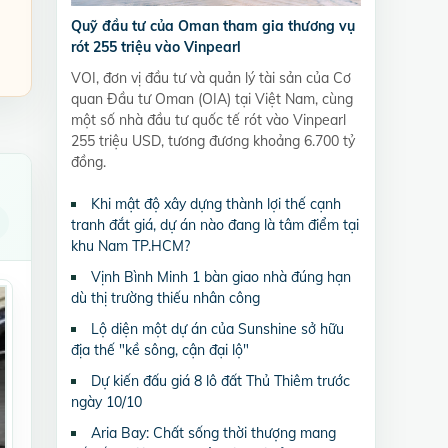
Quỹ đầu tư của Oman tham gia thương vụ
rót 255 triệu vào Vinpearl
VOI, đơn vị đầu tư và quản lý tài sản của Cơ
quan Đầu tư Oman (OIA) tại Việt Nam, cùng
một số nhà đầu tư quốc tế rót vào Vinpearl
255 triệu USD, tương đương khoảng 6.700 tỷ
đồng.
Khi mật độ xây dựng thành lợi thế cạnh
tranh đắt giá, dự án nào đang là tâm điểm tại
khu Nam TP.HCM?
Vịnh Bình Minh 1 bàn giao nhà đúng hạn
dù thị trường thiếu nhân công
Lộ diện một dự án của Sunshine sở hữu
địa thế "kề sông, cận đại lộ"
Dự kiến đấu giá 8 lô đất Thủ Thiêm trước
ngày 10/10
Aria Bay: Chất sống thời thượng mang