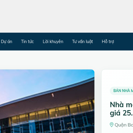
Dự án
Tin tức
Lời khuyên
Tư vấn luật
Hỗ trợ
BÁN NHÀ 
Nhà mặ
giá 25.
Quận Ba