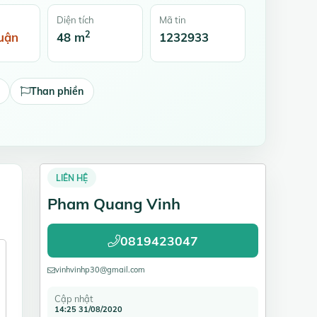
Diện tích
Mã tin
2
uận
48 m
1232933
Than phiền
LIÊN HỆ
Pham Quang Vinh
0819423047
vinhvinhp30@gmail.com
Cập nhật
14:25 31/08/2020