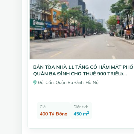
BÁN TÒA NHÀ 11 TẦNG CÓ HẦM MẶT PHỐ
QUẬN BA ĐÌNH CHO THUÊ 900 TRIỆU/
THÁNG DT 450 mv GIÁ 400 TỶ
Đội Cấn, Quận Ba Đình, Hà Nội
Giá
Diện tích
2
400 Tỷ Đồng
450 m