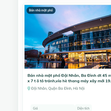
Bán nhà mặt phố
Bán nhà mặt phố Đội Nhân, Ba Đình dt 45 
x 7 t ô tô tránh,vỉa hè thang máy xây mới 19
ty
Đội Nhân, Quận Ba Đình, Hà Nội
Giá
Diện tích