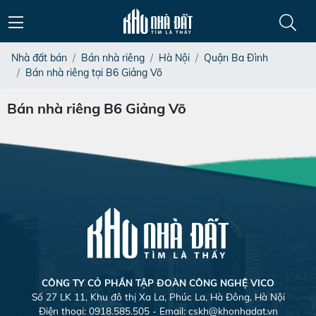
Nhà đất bán
Bán nhà riêng
Hà Nội
Quận Ba Đình
Bán nhà riêng tại B6 Giảng Võ
Bán nhà riêng B6 Giảng Võ
CÔNG TY CỎ PHẦN TẬP ĐOÀN CÔNG NGHỆ VICO
Số 27 LK 11, Khu đô thị Xa La, Phúc La, Hà Đông, Hà Nội
Điện thoại: 0918.585.505 - Email:
cskh@khonhadat.vn