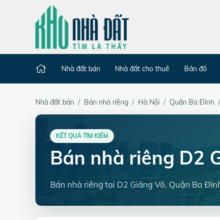
Nhà đất bán
Nhà đất cho thuê
Bản đồ
Nhà đất bán
Bán nhà riêng
Hà Nội
Quận Ba Đình
KẾT QUẢ TÌM KIẾM
Bán nhà riêng D2 
Bán nhà riêng tại D2 Giảng Võ, Quận Ba Đìn