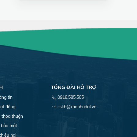
H
TỔNG ĐÀI HỖ TRỢ
ăng tin
0918.585.505
ạt động
cskh@khonhadat.vn
 thỏa thuận
 bảo mật
khiếu nại