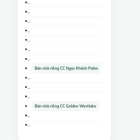
Cho thuê nhà mặt phố CC Ngọc Khánh Palza
Bán kho, nhà xưởng CC Ngọc Khánh Palza
Nhà đất cho thuê CC Ngọc Khánh Palza
Cho thuê nhà trọ, phòng trọ CC Golden Westlake
Cho thuê nhà mặt phố The Lancaster Hà Nội
Bán kho, nhà xưởng CC Golden Westlake
Cho thuê kho, nhà xưởng, đất CC Golden Westlake
Bán nhà riêng CC Ngọc Khánh Palza
Nhà đất cho thuê The Lancaster Hà Nội
Bán các loại bất động sản khác CC Golden Westlake
Cho thuê nhà trọ, phòng trọ The Lancaster Hà Nội
Bán nhà riêng CC Golden Westlake
Cho thuê các loại bất động sản khác CC Golden Westlake
Bán nhà mặt phố The Lancaster Hà Nội