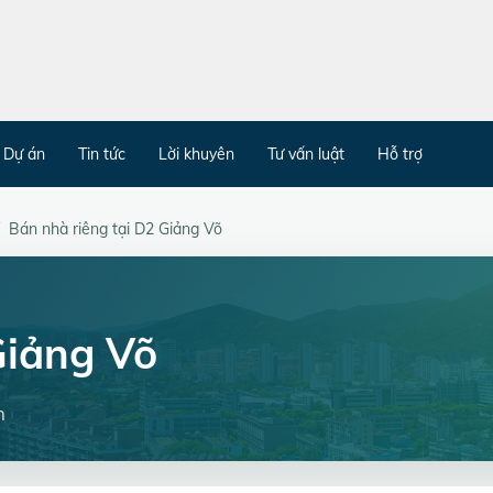
Dự án
Tin tức
Lời khuyên
Tư vấn luật
Hỗ trợ
Bán nhà riêng tại D2 Giảng Võ
Giảng Võ
h