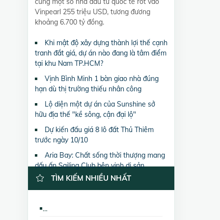
cùng một số nhà đầu tư quốc tế rót vào
Vinpearl 255 triệu USD, tương đương
khoảng 6.700 tỷ đồng.
Khi mật độ xây dựng thành lợi thế cạnh
tranh đắt giá, dự án nào đang là tâm điểm
tại khu Nam TP.HCM?
Vịnh Bình Minh 1 bàn giao nhà đúng
hạn dù thị trường thiếu nhân công
Lộ diện một dự án của Sunshine sở
hữu địa thế "kề sông, cận đại lộ"
Dự kiến đấu giá 8 lô đất Thủ Thiêm
trước ngày 10/10
Aria Bay: Chất sống thời thượng mang
dấu ấn Sailing Club bên vịnh di sản
TÌM KIẾM NHIỀU NHẤT
Bán nhà biệt thự, liền kề CC Ngọc Khánh Palza