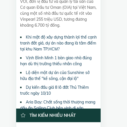
VOI, đơn vị đầu tư và quản lý tài sản của
Cơ quan Đầu tư Oman (OIA) tại Việt Nam,
cùng một số nhà đầu tư quốc tế rót vào
Vinpearl 255 triệu USD, tương đương
khoảng 6.700 tỷ đồng.
Khi mật độ xây dựng thành lợi thế cạnh
tranh đắt giá, dự án nào đang là tâm điểm
tại khu Nam TP.HCM?
Vịnh Bình Minh 1 bàn giao nhà đúng
hạn dù thị trường thiếu nhân công
Lộ diện một dự án của Sunshine sở
hữu địa thế "kề sông, cận đại lộ"
Dự kiến đấu giá 8 lô đất Thủ Thiêm
trước ngày 10/10
Aria Bay: Chất sống thời thượng mang
dấu ấn Sailing Club bên vịnh di sản
TÌM KIẾM NHIỀU NHẤT