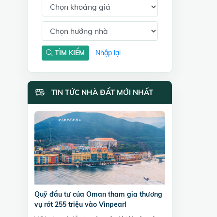
TÌM KIẾM
Nhập lại
TIN TỨC NHÀ ĐẤT MỚI NHẤT
Quỹ đầu tư của Oman tham gia thương
vụ rót 255 triệu vào Vinpearl