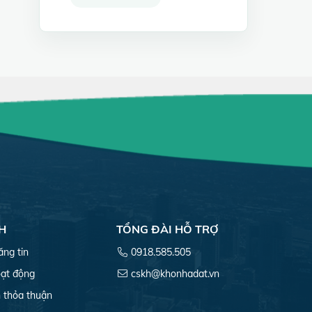
H
TỔNG ĐÀI HỖ TRỢ
ăng tin
0918.585.505
ạt động
cskh@khonhadat.vn
 thỏa thuận