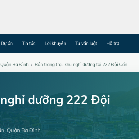
Dự án
Tin tức
Lời khuyên
Tư vấn luật
Hỗ trợ
Quận Ba Đình
Bán trang trại, khu nghỉ dưỡng tại 222 Đội Cấn
u nghỉ dưỡng 222 Đội
Cấn, Quận Ba Đình