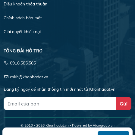
Điều khoản thỏa thuận
Chính sách bảo mật
Giải quyết khiếu nại
TỔNG ĐÀI HỖ TRỢ
0918.585.505
cskh@khonhadat.vn
Đăng ký ngay để nhận thông tin mới nhất từ Khonhadat.vn
Gửi
© 2010 - 2026
Khonhadat.vn
- Powered by Vicogroup.vn