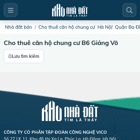
Nhà đất bán
Cho thuê căn hộ chung cư
Hà Nội
Quận Ba Đ
Cho thuê căn hộ chung cư B6 Giảng Võ
Lưu tìm kiếm
CÔNG TY CỎ PHẦN TẬP ĐOÀN CÔNG NGHỆ VICO
Số 27 LK 11, Khu đô thị Xa La, Phúc La, Hà Đông, Hà Nội