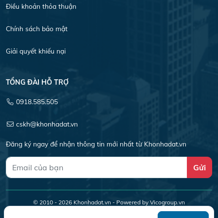
Điều khoản thỏa thuận
Chính sách bảo mật
Giải quyết khiếu nại
TỔNG ĐÀI HỖ TRỢ
0918.585.505
cskh@khonhadat.vn
Đăng ký ngay để nhận thông tin mới nhất từ Khonhadat.vn
Gửi
© 2010 - 2026
Khonhadat.vn
- Powered by Vicogroup.vn