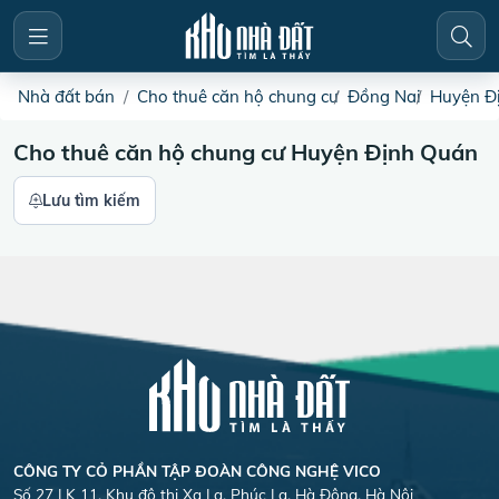
Nhà đất bán
Cho thuê căn hộ chung cư
Đồng Nai
Huyện Đ
Cho thuê căn hộ chung cư Huyện Định Quán
Lưu tìm kiếm
CÔNG TY CỎ PHẦN TẬP ĐOÀN CÔNG NGHỆ VICO
Số 27 LK 11, Khu đô thị Xa La, Phúc La, Hà Đông, Hà Nội