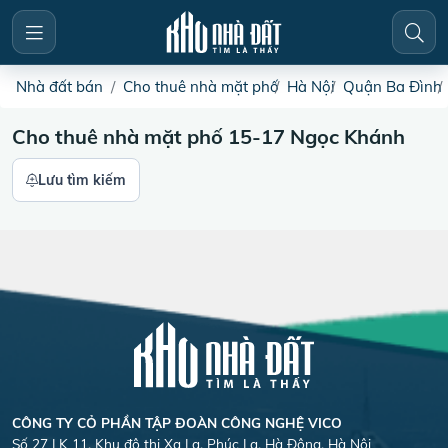
Nhà đất bán
Cho thuê nhà mặt phố
Hà Nội
Quận Ba Đình
Cho thuê nhà mặt phố 15-17 Ngọc Khánh
Lưu tìm kiếm
CÔNG TY CỎ PHẦN TẬP ĐOÀN CÔNG NGHỆ VICO
Số 27 LK 11, Khu đô thị Xa La, Phúc La, Hà Đông, Hà Nội