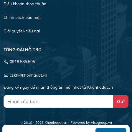
Điều khoản thỏa thuận
Chính sách bảo mật
Giải quyết khiếu nại
TỔNG ĐÀI HỖ TRỢ
0918.585.505
cskh@khonhadat.vn
Đăng ký ngay để nhận thông tin mới nhất từ Khonhadat.vn
Gửi
© 2010 - 2026
Khonhadat.vn
- Powered by Vicogroup.vn