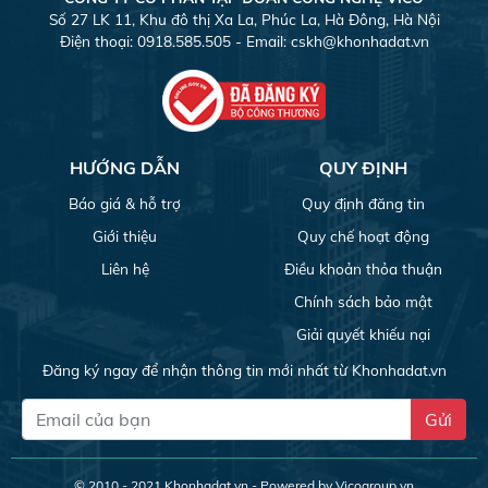
Số 27 LK 11, Khu đô thị Xa La, Phúc La, Hà Đông, Hà Nội
Điện thoại: 0918.585.505 - Email:
cskh@khonhadat.vn
HƯỚNG DẪN
QUY ĐỊNH
Báo giá & hỗ trợ
Quy định đăng tin
Giới thiệu
Quy chế hoạt động
Liên hệ
Điều khoản thỏa thuận
Chính sách bảo mật
Giải quyết khiếu nại
Đăng ký ngay để nhận thông tin mới nhất từ Khonhadat.vn
Gửi
© 2010 - 2021
Khonhadat.vn
- Powered by Vicogroup.vn