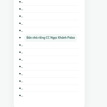
Bán đất Artex Building 172 Ngọc Khánh
Bán trang trại, khu nghỉ dưỡng The Lancaster Hà Nội
Cho thuê nhà mặt phố CC Golden Westlake
Cho thuê nhà riêng CC Ngọc Khánh Palza
Cho thuê văn phòng 671 Hoàng Hoa Thám
Bán nhà riêng CC Ngọc Khánh Palza
Cho thuê kho, nhà xưởng, đất The Lancaster Hà Nội
Bán nhà biệt thự, liền kề CC Golden Westlake
Cho thuê kho, nhà xưởng, đất CC Golden Westlake
Bán kho, nhà xưởng The Lancaster Hà Nội
Cho thuê cửa hàng, ki ốt CC Golden Westlake
Cho thuê nhà riêng CC Golden Westlake
Cho thuê nhà trọ, phòng trọ CC Golden Westlake
Bán kho, nhà xưởng Artex Building 172 Ngọc Khánh