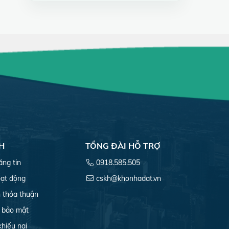
H
TỔNG ĐÀI HỖ TRỢ
ăng tin
0918.585.505
ạt động
cskh@khonhadat.vn
 thỏa thuận
 bảo mật
khiếu nại