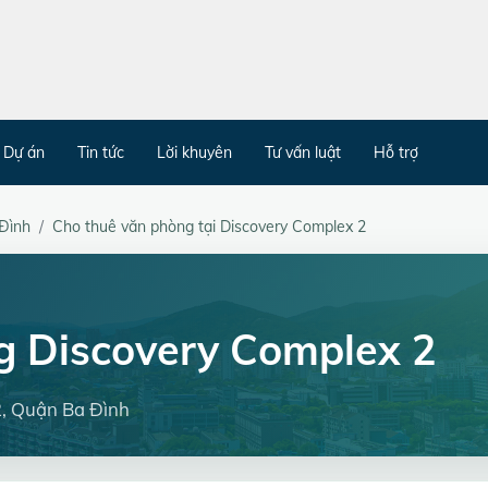
Dự án
Tin tức
Lời khuyên
Tư vấn luật
Hỗ trợ
Đình
Cho thuê văn phòng tại Discovery Complex 2
g Discovery Complex 2
2, Quận Ba Đình