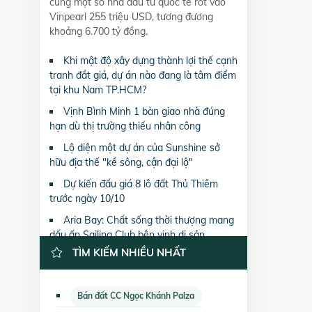
cùng một số nhà đầu tư quốc tế rót vào
Vinpearl 255 triệu USD, tương đương
khoảng 6.700 tỷ đồng.
Khi mật độ xây dựng thành lợi thế cạnh
tranh đắt giá, dự án nào đang là tâm điểm
tại khu Nam TP.HCM?
Vịnh Bình Minh 1 bàn giao nhà đúng
hạn dù thị trường thiếu nhân công
Lộ diện một dự án của Sunshine sở
hữu địa thế "kề sông, cận đại lộ"
Dự kiến đấu giá 8 lô đất Thủ Thiêm
trước ngày 10/10
Aria Bay: Chất sống thời thượng mang
dấu ấn Sailing Club bên vịnh di sản
TÌM KIẾM NHIỀU NHẤT
Bán đất CC Ngọc Khánh Palza