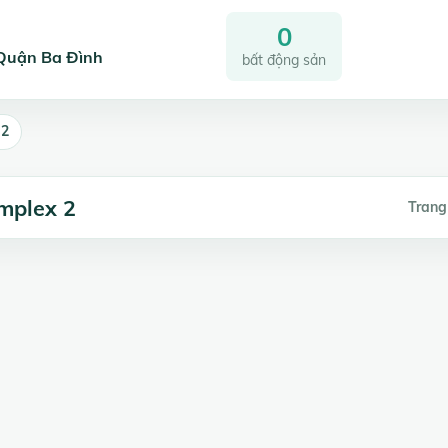
0
 Quận Ba Đình
bất động sản
 2
mplex 2
Trang