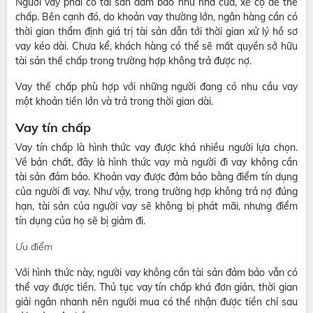
Người vay phải có tài sản đảm bảo như nhà cửa, xe cộ để thế
chấp. Bên cạnh đó, do khoản vay thường lớn, ngân hàng cần có
thời gian thẩm định giá trị tài sản dẫn tới thời gian xử lý hồ sơ
vay kéo dài. Chưa kể, khách hàng có thể sẽ mất quyền sở hữu
tài sản thế chấp trong trường hợp không trả được nợ.
Vay thế chấp phù hợp với những người đang có nhu cầu vay
một khoản tiền lớn và trả trong thời gian dài.
Vay tín chấp
Vay tín chấp là hình thức vay được khá nhiều người lựa chọn.
Về bản chất, đây là hình thức vay mà người đi vay không cần
tài sản đảm bảo. Khoản vay được đảm bảo bằng điểm tín dụng
của người đi vay. Như vậy, trong trường hợp không trả nợ đúng
hạn, tài sản của người vay sẽ không bị phát mãi, nhưng điểm
tín dụng của họ sẽ bị giảm đi.
Ưu điểm
Với hình thức này, người vay không cần tài sản đảm bảo vẫn có
thể vay được tiền. Thủ tục vay tín chấp khá đơn giản, thời gian
giải ngân nhanh nên người mua có thể nhận được tiền chỉ sau