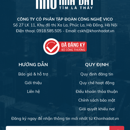
CÔNG TY CỎ PHẦN TẬP ĐOÀN CÔNG NGHỆ VICO
Số 27 LK 11, Khu đô thị Xa La, Phúc La, Hà Đông, Hà Nội
Điện thoại: 0918.585.505 - Email:
cskh@khonhadat.vn
HƯỚNG DẪN
QUY ĐỊNH
Báo giá & hỗ trợ
Quy định đăng tin
Giới thiệu
Quy chế hoạt động
Liên hệ
Điều khoản thỏa thuận
Chính sách bảo mật
Giải quyết khiếu nại
Đăng ký ngay để nhận thông tin mới nhất từ Khonhadat.vn