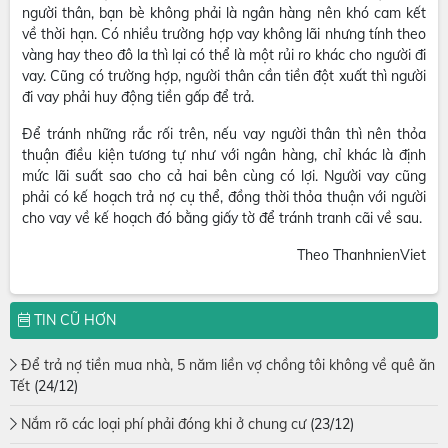
người thân, bạn bè không phải là ngân hàng nên khó cam kết
về thời hạn. Có nhiều trường hợp vay không lãi nhưng tính theo
vàng hay theo đô la thì lại có thể là một rủi ro khác cho người đi
vay. Cũng có trường hợp, người thân cần tiền đột xuất thì người
đi vay phải huy động tiền gấp để trả.
Để tránh những rắc rối trên, nếu vay người thân thì nên thỏa
thuận điều kiện tương tự như với ngân hàng, chỉ khác là định
mức lãi suất sao cho cả hai bên cùng có lợi. Người vay cũng
phải có kế hoạch trả nợ cụ thể, đồng thời thỏa thuận với người
cho vay về kế hoạch đó bằng giấy tờ để tránh tranh cãi về sau.
Theo ThanhnienViet
TIN CŨ HƠN
Để trả nợ tiền mua nhà, 5 năm liền vợ chồng tôi không về quê ăn
Tết
(24/12)
Nắm rõ các loại phí phải đóng khi ở chung cư
(23/12)