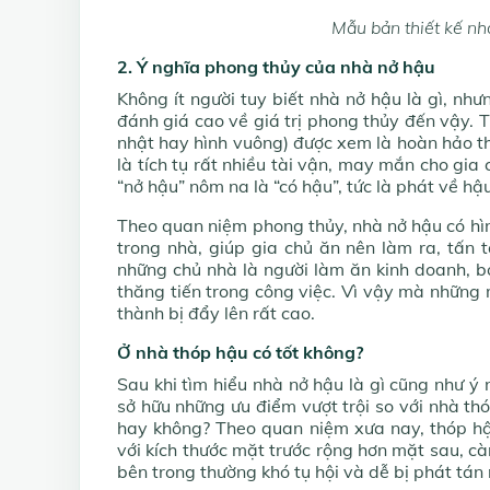
Mẫu bản thiết kế nh
2. Ý nghĩa phong thủy của nhà nở hậu
Không ít người tuy biết nhà nở hậu là gì, nh
đánh giá cao về giá trị phong thủy đến vậy. 
nhật hay hình vuông) được xem là hoàn hảo t
là tích tụ rất nhiều tài vận, may mắn cho gia
“nở hậu” nôm na là “có hậu”, tức là phát về hậ
Theo quan niệm phong thủy, nhà nở hậu có hìn
trong nhà, giúp gia chủ ăn nên làm ra, tấn t
những chủ nhà là người làm ăn kinh doanh, bở
thăng tiến trong công việc. Vì vậy mà những
thành bị đẩy lên rất cao.
Ở nhà thóp hậu có tốt không?
Sau khi tìm hiểu nhà nở hậu là gì cũng như ý 
sở hữu những ưu điểm vượt trội so với nhà t
hay không? Theo quan niệm xưa nay, thóp hậ
với kích thước mặt trước rộng hơn mặt sau, c
bên trong thường khó tụ hội và dễ bị phát tán 