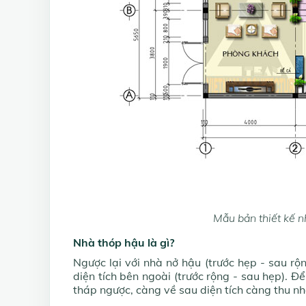
Mẫu bản thiết kế n
Nhà thóp hậu là gì?
Ngược lại với nhà nở hậu (trước hẹp - sau rộ
diện tích bên ngoài (trước rộng - sau hẹp). Đ
tháp ngược, càng về sau diện tích càng thu nh