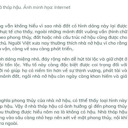
à thóp hậu. Ảnh minh họa: Internet
ưng vẫn không hiểu vì sao nhà đất có hình dáng này lại được
Thực tế cho thấy, ngoài những mảnh đất vuông vắn (hình chữ
heo phong thủy, đất hoặc nhà cấu trúc nở hậu cũng được cho
 chủ. Người Việt xưa nay thường thích nhà nở hậu vì cho rằng
u vận, càng về sau càng phát triển,.
h dáng miệng nhỏ, đáy rộng nên dễ hút tài lộc và giữ chặt ở
ài tấn lộc. Yếu tố này càng đặc biệt được coi trọng đối với
i nó giúp họ có niềm tin hơn về sự thịnh vượng, phát tài và
 mảnh đất, ngôi nhà nở hậu còn ngày càng khan hiếm và giá
nghĩa phong thủy của nhà nở hậu, có tthể thấy loại hình này
hóp hậu. Vậy ở nhà thóp hậu có ảnh hưởng gì đến phong thủy
u thường được hiểu nôm na là không có hậu. Nhà thóp hậu
àng vào sâu càng nhỏ hẹp nên xét về mặt phong thủy, nội khí
ra ngoài.