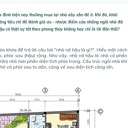
ia đình hiện nay thường mua lại nhà xây sẵn để ở. Khi đó, khái
ững tiêu chí để đánh giá ưu - nhược điểm của những ngôi nhà đã
u có thật sự tốt theo phong thủy không hay chỉ là lời đồn thổi?
ìa khóa để trả lời câu hỏi "nhà nở hậu là gì?". Hiểu một cách
ẹp, phía sau (hậu) rộng. Như vậy, nhà nở hậu là nhà có phần
 lớn) nhỏ hơn phần diện tích phía trong. Cấu trúc ngôi nhà khi
nhỏ và phía sau to dần, càng về sau diện tích càng lớn.