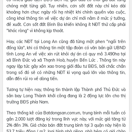
chóng mặt từng giờ. Tuy nhiên, cơn sốt đất này chỉ kéo dài
khoảng hơn chục ngày rồi hạ nhiệt khi chính quyền vào cuộc,
công khai thông tin về việc dự án chỉ mới nằm ở mức ý tưởng,
đề xuất. Cơn sốt đất Bình Ba khiến không ít NĐT thứ cấp phải
"khóc ròng" vì không kịp thoát.
Hay, các NĐT tại Long An cũng đã từng một phen "ngồi trên
đống lửa", khi có thông tin một tập đoàn có văn bản gửi UBND
tỉnh Long An về việc xin rút khỏi dự án có quy mô 3.490ha tại
xã Bình Đức và xã Thạnh Hoà, huyện Bến Lức . Thông tin này
ngay lập tức gây xôn xao trong giới đầu tư BĐS, bởi chắc chắn
trong số đó sẽ có những NĐT kì vọng quá lớn vào thông tin,
dẫn đến rủi ro về dòng tiền.
Tương tự hiện nay, thông tin thành lập Thành phố Thủ Đức và
sân bay Long Thành khởi công đang là 2 động lực lớn cho thị
trường BĐS phía Nam.
Theo thống kê của Batdongsan.com.vn, trung bình mỗi tuần có
gần 2.000 lượt đăng ký trong lĩnh vực này, với mức giá tăng từ
2% đến 3%. Giá chào bán đất trung bình tại 3 quận này hiện là
53,7 triệu đồng / m2, loại hình nhà riêng, nhà hẻm có giá chào