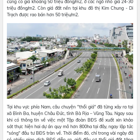
cũng có giá khoảng 50 triệu đồng/m2, ở các ngõ nhỏ giá 24-30
triệu đồng/m2. Còn giá đất nền tại khu đô thị Kim Chung - Di
Trạch được rao bán hơn 50 triệu/m2.
Tại khu vực phía Nam, câu chuyện "thổi giá" đã từng xảy ra tại
xã Bình Ba, huyện Châu Đức, tỉnh Bà Rịa – Vũng Tàu. Ngay sau
khi có thông tin về việc một Tập đoàn BĐS đề xuất xin khảo
sát thực hiện hai dự án quy mô hơn 800ha tại đây, ngay lập tức
"sóng" đầu tư BĐS tràn về. Thời điểm đó, chỉ trong vài ngày đã
có nhiều giao dịch BĐS diễn ra, giới đầu cơ thổi giá đất tăng