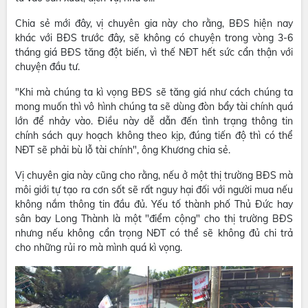
Chia sẻ mới đây, vị chuyên gia này cho rằng, BĐS hiện nay
khác với BĐS trước đây, sẽ không có chuyện trong vòng 3-6
tháng giá BĐS tăng đột biến, vì thế NĐT hết sức cẩn thận với
chuyện đầu tư.
"Khi mà chúng ta kì vọng BĐS sẽ tăng giá như cách chúng ta
mong muốn thì vô hình chúng ta sẽ dùng đòn bẩy tài chính quá
lớn để nhảy vào. Điều này dễ dẫn đến tình trạng thông tin
chính sách quy hoạch không theo kịp, đúng tiến độ thì có thể
NĐT sẽ phải bù lỗ tài chính", ông Khương chia sẻ.
Vị chuyên gia này cũng cho rằng, nếu ở một thị trường BĐS mà
môi giới tự tạo ra cơn sốt sẽ rất nguy hại đối với người mua nếu
không nắm thông tin đầu đủ. Yếu tố thành phố Thủ Đức hay
sân bay Long Thành là một "điểm cộng" cho thị trường BĐS
nhưng nếu không cẩn trọng NĐT có thể sẽ không đủ chi trả
cho những rủi ro mà mình quá kì vọng.