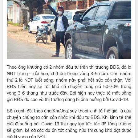
Theo ông Khương có 2 nhóm đầu tư trên thị trường BĐS, đó là
NĐT trung – dài hạn, chờ đợi trong vòng 3-5 năm. Còn nhóm
thứ 2 là NĐT lướt sóng, nhóm này phải hết sức cẩn thận. Với
BĐS hiện nay sẽ rất khó có chuyện tăng giá 50-70% trong
vòng 3-6 tháng như trước đây. Bởi hiện nay thực tế mặt bằng
giá BĐS đã cao và thị trường đang bị ảnh hưởng bởi Covid-19.
Bên cạnh đó, theo ông Khương, suy thoái kinh tế thế giới là câu
chuyện chúng ta cần cân nhắc khi đầu tư BĐS. Khi kinh tế thế
giới đi xuống bởi Covid-19 thì ngay lập tức tốc độ tăng trưởng
sẽ giảm, kể cả các dự án tốt chăng nữa thì cũng khó đạt được
giá kì vọng của NĐT.