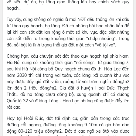
về siêu dự án, hạ tầng giao thông lớn hay chính sách quy
hoạch…
Tuy vậy, cũng không có nghĩa là mọi NĐT đều thắng lớn khi đầu
tư theo quy hoạch, hạ tầng. Đã có những bài học nhãn tiền để
lại khi cơn sốt đất lan rộng ở một số khu vực, đặc biệt những
cơn sốt diễn ra trong khoảng thời gian "chớp nhoáng". Trong
đó, nổi bật là tình trạng thổi giá đất một cách "vô tội vạ".
Chẳng hạn, câu chuyện sốt đất theo quy hoạch tại phía Nam,
Hà Nội cũng có khoảng thời gian "nổi sóng". Từ giữa tháng 7,
sau khi Hà Nội công bố Quy hoạch chung đô thị Hòa Lạc đến
năm 2030 thì chỉ trong vài tuần, các làng, xã quanh khu vực
này được đẩy giá đất vườn, ruộng từ vài trăm nghìn đồng/m2
lên đến 2 triệu đồng/m2. Giá đất ở huyện Hoài Đức, Thạch
Thất... dù hạ tầng chưa đồng bộ, xung quanh chỉ có đường
Quốc lộ 32 và đường Láng - Hòa Lạc nhưng cũng được đẩy lên
rất cao.
Hay tại Hoài Đức, đất tái định cư, giãn dân trong các trục
đường cắt ngang, đường rộng khoảng 9-10m có giá bán dao
động 80-120 triệu đồng/m2. Đất ở các ngõ xe ôtô vào được