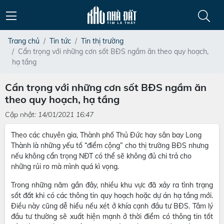
Trang chủ
Tin tức
Tin thị trường
Cẩn trọng với những cơn sốt BĐS ngầm ăn theo quy hoạch,
hạ tầng
Cẩn trọng với những cơn sốt BĐS ngầm ăn
theo quy hoạch, hạ tầng
Cập nhật: 14/01/2021 16:47
Theo các chuyên gia, Thành phố Thủ Đức hay sân bay Long
Thành là những yếu tố “điểm cộng” cho thị trường BĐS nhưng
nếu không cẩn trọng NĐT có thể sẽ không đủ chi trả cho
những rủi ro mà mình quá kì vọng.
Trong những năm gần đây, nhiều khu vực đã xảy ra tình trạng
sốt đất khi có các thông tin quy hoạch hoặc dự án hạ tầng mới.
Điều này cũng dễ hiểu nếu xét ở khía cạnh đầu tư BĐS. Tâm lý
đầu tư thường sẽ xuất hiện mạnh ở thời điểm có thông tin tốt