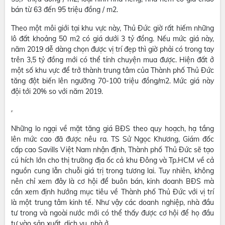
bán từ 63 đến 95 triệu đồng / m2.
Theo một môi giới tại khu vực này, Thủ Đức giờ rất hiếm những
lô đất khoảng 50 m2 có giá dưới 3 tỷ đồng. Nếu mức giá này,
năm 2019 dễ dàng chọn được vị trí đẹp thì giờ phải có trong tay
trên 3,5 tỷ đồng mới có thể tính chuyện mua được. Hiện đất ở
một số khu vực để trở thành trung tâm của Thành phố Thủ Đức
tăng đột biến lên ngưỡng 70-100 triệu đồng/m2. Mức giá này
đội tới 20% so với năm 2019.
Những lo ngại về mặt tăng giá BĐS theo quy hoạch, hạ tầng
lên mức cao đã được nêu ra. TS Sử Ngọc Khương, Giám đốc
cấp cao Savills Việt Nam nhận định, Thành phố Thủ Đức sẽ tạo
cú hích lớn cho thị trường địa ốc cả khu Đông và Tp.HCM về cả
nguồn cung lẫn chuỗi giá trị trong tương lai. Tuy nhiên, không
nên chỉ xem đây là cơ hội để buôn bán, kinh doanh BĐS mà
cần xem định hướng mục tiêu về Thành phố Thủ Đức với vị trí
là một trung tâm kinh tế. Như vậy các doanh nghiệp, nhà đầu
tư trong và ngoài nước mới có thể thấy được cơ hội để họ đầu
tư vào sản xuất, dịch vụ, nhà ở...