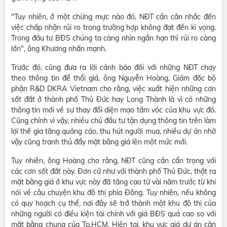
"Tuy nhiên, ở một chừng mực nào đó, NĐT cần cân nhắc đến
việc chấp nhận rủi ro trong trường hợp không đạt đến kì vọng.
Trong đầu tư BĐS chúng ta càng nhìn ngắn hạn thì rủi ro càng
lớn", ông Khương nhấn mạnh.
Trước đó, cũng đưa ra lời cảnh báo đối với những NĐT chạy
theo thông tin để thổi giá, ông Nguyễn Hoàng, Giám đốc bộ
phận R&D DKRA Vietnam cho rằng, việc xuất hiện những cơn
sốt đất ở thành phố Thủ Đức hay Long Thành là vì có những
thông tin mới về sự thay đổi diện mạo tầm vóc của khu vực đó.
Cũng chính vì vậy, nhiều chủ đầu tư tận dụng thông tin trên làm
lợi thế gia tăng quảng cáo, thu hút người mua, nhiều dự án nhờ
vậy cũng tranh thủ đẩy mặt bằng giá lên một mức mới.
Tuy nhiên, ông Hoàng cho rằng, NĐT cũng cần cẩn trọng với
các cơn sốt đất này. Đơn cử như với thành phố Thủ Đức, thật ra
mặt bằng giá ở khu vực này đã tăng cao từ vài năm trước từ khi
nói về câu chuyện khu đô thị phía Đông. Tuy nhiên, nếu không
có quy hoạch cụ thể, nơi đây sẽ trở thành một khu đô thị của
những người có điều kiện tài chính với giá BĐS quá cao so với
mặt bằng chung của Tp.HCM. Hiện tại, khu vực giá dự án căn