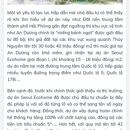
Một số yếu tố tạo lực hấp dẫn mà nhà đầu tư có thể thấy
rõ khi tìm hiểu về dự án này như: Đất nền trung tâm
thành phố Hải Phòng gần đạt ngưỡng thì khu vực vệ tinh
như An Dương chính là "miếng bánh ngọt" được giới đầu
tư đổ bộ; khi giá đất tại các khu vực xung quanh Thủy
Nguyên lên tới 30 hoặc 40 triệu đồng/ m2 thì mức giá tại
An Dương còn khá mềm, ghi nhận tại dự án Seoul
Ecohome giai đoạn I, chỉ khoảng 15 - 16 triệu đồng/ m2;
dự án nằm tại mặt đường trung tâm Quốc lộ 10, tiếp giáp
nhiều tuyến đường trọng điểm như Quốc lộ 5; Quốc lộ
17B; …
Bên cạnh đó, trước khi chính thức giới thiệu ra thị trường,
dự án Seoul Ecohome đã được chủ đầu tư chuẩn bị đầy
đủ pháp lý với sổ đỏ từng lô và có thể sang tên sổ ngay
cho khách hàng. Đồng thời, dự án xây dựng hoàn chỉnh
hệ thống hạ tầng 100% với chất lượng cao, đồng bộ các
tiện ích tiêu chuẩn 5*, … Hơn hết, với quy mô lên tới 42