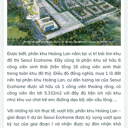
Được biết, phân khu Hoàng Lan nằm tại vị trí trái tim khu
đô thị Seoul Ecohome. Đây cũng là phân khu sở hữu 6
công viên sinh thái (trên tổng 16 công viên sinh thái
trong toàn khu đô thị). Điều đó đồng nghĩa, mua 1 lô đất
nền tại phân khu Hoàng Lan, cư dân tương lai của Seoul
Ecohome được sở hữu cả 1 công viên thoáng rộng, có
công viên lên tới 5.332m2 với đầy đủ tiện ích nội khu
như: khu vui chơi trẻ em; đường dạo bộ; sân cầu lông; …
Với những lợi ích thực tế, vượt trội, phân khu Hoàng Lan –
giai đoạn II dự án Seoul Ecohome được kỳ vọng vượt qua
kỷ lục của giai đoạn I và nhận được sự đón nhận khả