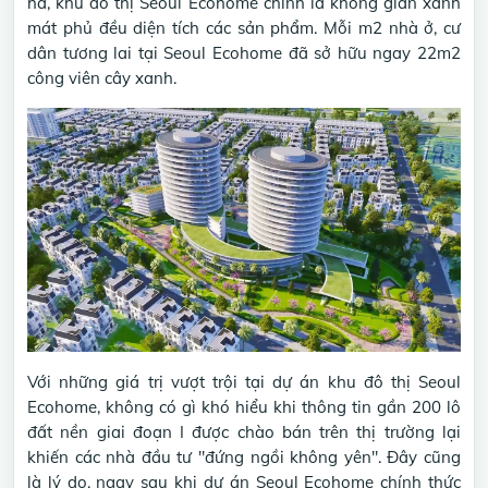
ha, khu đô thị Seoul Ecohome chính là không gian xanh
mát phủ đều diện tích các sản phẩm. Mỗi m2 nhà ở, cư
dân tương lai tại Seoul Ecohome đã sở hữu ngay 22m2
công viên cây xanh.
Với những giá trị vượt trội tại dự án khu đô thị Seoul
Ecohome, không có gì khó hiểu khi thông tin gần 200 lô
đất nền giai đoạn I được chào bán trên thị trường lại
khiến các nhà đầu tư "đứng ngồi không yên". Đây cũng
là lý do, ngay sau khi dự án Seoul Ecohome chính thức