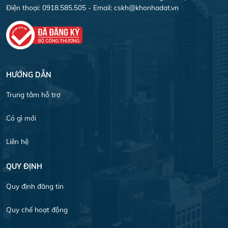
Điện thoại: 0918.585.505 - Email:
cskh@khonhadat.vn
HƯỚNG DẪN
Trung tâm hỗ trợ
Có gì mới
Liên hệ
QUY ĐỊNH
Quy định đăng tin
Quy chế hoạt động