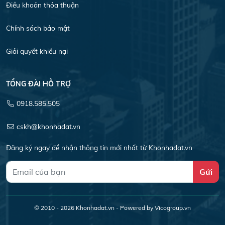
Điều khoản thỏa thuận
Chính sách bảo mật
Giải quyết khiếu nại
TỔNG ĐÀI HỖ TRỢ
0918.585.505
cskh@khonhadat.vn
Đăng ký ngay để nhận thông tin mới nhất từ Khonhadat.vn
Gửi
© 2010 - 2026
Khonhadat.vn
- Powered by Vicogroup.vn