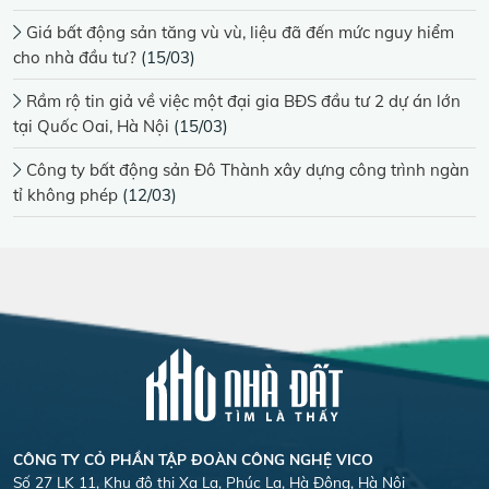
Giá bất động sản tăng vù vù, liệu đã đến mức nguy hiểm
cho nhà đầu tư?
(15/03)
Rầm rộ tin giả về việc một đại gia BĐS đầu tư 2 dự án lớn
tại Quốc Oai, Hà Nội
(15/03)
Công ty bất động sản Đô Thành xây dựng công trình ngàn
tỉ không phép
(12/03)
CÔNG TY CỎ PHẦN TẬP ĐOÀN CÔNG NGHỆ VICO
Số 27 LK 11, Khu đô thị Xa La, Phúc La, Hà Đông, Hà Nội