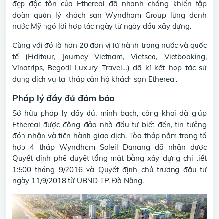
đẹp độc tôn của Ethereal đã nhanh chóng khiến tập
đoàn quản lý khách sạn Wyndham Group lừng danh
nước Mỹ ngỏ lời hợp tác ngày từ ngày đầu xây dựng.
Cùng với đó là hơn 20 đơn vị lữ hành trong nước và quốc
tế (Fiditour, Journey Vietnam, Vietsea, Vietbooking,
Vinatrips, Begodi Luxury Travel…) đã kí kết hợp tác sử
dụng dịch vụ tại tháp căn hộ khách sạn Ethereal.
Pháp lý đầy đủ đảm bảo
Sở hữu pháp lý đầy đủ, minh bạch, công khai đã giúp
Ethereal được đông đảo nhà đầu tư biết đến, tin tưởng
đón nhận và tiến hành giao dịch. Tòa tháp nằm trong tổ
hợp 4 tháp Wyndham Soleil Danang đã nhận được
Quyết định phê duyệt tổng mặt bằng xây dựng chi tiết
1:500 tháng 9/2016 và Quyết định chủ trương đầu tư
ngày 11/9/2018 từ UBND TP. Đà Nẵng.