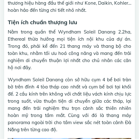
thương hiệu hàng đầu thế giới như Kone, Daikin, Kohler…
hoàn hảo đến từng chi tiết nhỏ nhất.
Tiện ích chuẩn thượng lưu
Nằm trong quần thể Wyndham Soleil Danang 2.2ha,
Ethereal thừa hưởng mọi tiện ích nội khu của dự án.
Trong đó, phải kể đến 21 thang máy và thang bộ cho
toàn khu, nhằm tối ưu hoá công năng và mang đến trải
nghiệm di chuyển thuận lợi nhất cho chủ nhân các căn
hộ nơi đây.
Wyndham Soleil Danang còn sở hữu cụm 4 bể bơi tràn
bờ trên đỉnh 4 tòa tháp cao nhất và cụm bể bơi tại khối
đế. 2 cầu kính trên không với chất liệu vách kính chịu lực
trong suốt, vừa thuận tiện di chuyển giữa các tháp, lại
mang đến trải nghiệm thu trọn cảnh sắc thiên nhiên
hoàn mỹ trong tầm mắt. Cùng với đó là thang máy
panorama ngoài trời cho tầm view sắc nét toàn cảnh Đà
Nẵng trên từng cao độ.