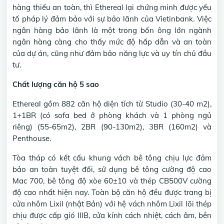
hàng thiếu an toàn, thì Ethereal lại chứng minh được yếu
tố pháp lý đảm bảo với sự bảo lãnh của Vietinbank. Việc
ngân hàng bảo lãnh là một trong bốn ông lớn ngành
ngân hàng càng cho thấy mức độ hấp dẫn và an toàn
của dự án, cũng như đảm bảo năng lực và uy tín chủ đầu
tư.
Chất lượng căn hộ 5 sao
Ethereal gồm 882 căn hộ diện tích từ Studio (30-40 m2),
1+1BR (có sofa bed ở phòng khách và 1 phòng ngủ
riêng) (55-65m2), 2BR (90-130m2), 3BR (160m2) và
Penthouse.
Tòa tháp có kết cấu khung vách bê tông chịu lực đảm
bảo an toàn tuyệt đối, sử dụng bê tông cường độ cao
Mac 700, bê tông độ xòe 60±10 và thép CB500V cường
độ cao nhất hiện nay. Toàn bộ căn hộ đều được trang bị
cửa nhôm Lixil (nhật Bản) với hệ vách nhôm Lixil lõi thép
chịu được cấp gió IIIB, cửa kính cách nhiệt, cách âm, bền