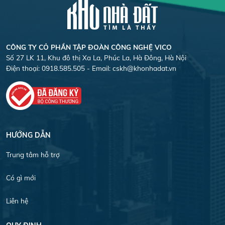
CÔNG TY CỎ PHẦN TẬP ĐOÀN CÔNG NGHỆ VICO
Số 27 LK 11, Khu đô thị Xa La, Phúc La, Hà Đông, Hà Nội
Điện thoại: 0918.585.505 - Email:
cskh@khonhadat.vn
HƯỚNG DẪN
Trung tâm hỗ trợ
Có gì mới
Liên hệ