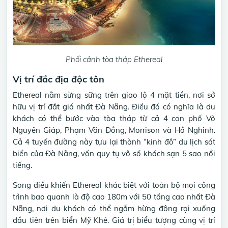
Phối cảnh tòa tháp Ethereal
Vị trí đắc địa độc tôn
Ethereal nằm sừng sững trên giao lộ 4 mặt tiền, nơi sở
hữu vị trí đắt giá nhất Đà Nẵng. Điều đó có nghĩa là du
khách có thể bước vào tòa tháp từ cả 4 con phố Võ
Nguyên Giáp, Phạm Văn Đồng, Morrison và Hồ Nghinh.
Cả 4 tuyến đường này tựu lại thành “kinh đô” du lịch sát
biển của Đà Nẵng, vốn quy tụ vô số khách sạn 5 sao nổi
tiếng.
Song điều khiến Ethereal khác biệt với toàn bộ mọi công
trình bao quanh là độ cao 180m với 50 tầng cao nhất Đà
Nẵng, nơi du khách có thể ngắm hừng đông rọi xuống
đầu tiên trên biển Mỹ Khê. Giá trị biểu tượng cùng vị trí