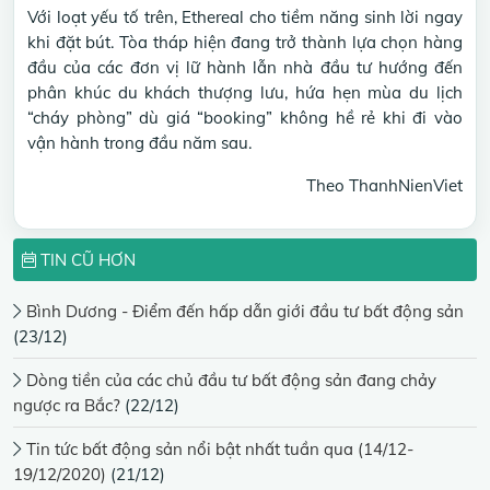
Với loạt yếu tố trên, Ethereal cho tiềm năng sinh lời ngay
khi đặt bút. Tòa tháp hiện đang trở thành lựa chọn hàng
đầu của các đơn vị lữ hành lẫn nhà đầu tư hướng đến
phân khúc du khách thượng lưu, hứa hẹn mùa du lịch
“cháy phòng” dù giá “booking” không hề rẻ khi đi vào
vận hành trong đầu năm sau.
Theo ThanhNienViet
TIN CŨ HƠN
Bình Dương - Điểm đến hấp dẫn giới đầu tư bất động sản
(23/12)
Dòng tiền của các chủ đầu tư bất động sản đang chảy
ngược ra Bắc?
(22/12)
Tin tức bất động sản nổi bật nhất tuần qua (14/12-
19/12/2020)
(21/12)