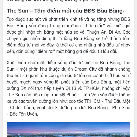
The Sun – Tâm điểm mới của BĐS Bàu Bàng
Tạo được sức hút về phát triển kinh tế và hạ tầng nhưng BĐS
Bàu Bàng vẫn đang trong giai đoạn "thức giấc" với mức giá
được ghi nhận chỉ bằng một nửa so với Thuận An, Dĩ An. Các
chuyên gia nhận định, thị trường Bàu Bàng sẽ trở thành tâm
điểm đầu tư mới và đây là thời cơ cho những nhà đầu tư nhạy
bén, đón đúng "điểm rơi" mặt bằng giá để đầu tư lâu dài.
Xuất hiện như một điểm sáng đầu tư mới tại Bàu Bàng, The
Sun – một phân khu thuộc dự án Dream City đã nhanh chóng
thu hút sự quan tâm của giới đầu tư lẫn an cư nhờ sở hữu vị trí
huyết mạch, ngay vùng lõi phát triển của Bàu Bàng, mặt tiền
đường DX nối trực tiếp tuyến QL13 và TP.HCM. Không chỉ vậy,
The Sun còn tiếp giáp trục Mỹ Phước - Tân Vạn sắp được thông
xe và các tuyến đường lớn như: cao tốc TP.HCM - Thủ Dầu Một
- Chơn Thành; Vành đai 3; đường tạo lực Bàu Bàng - Phú Giáo
- Bắc Tân Uyên.