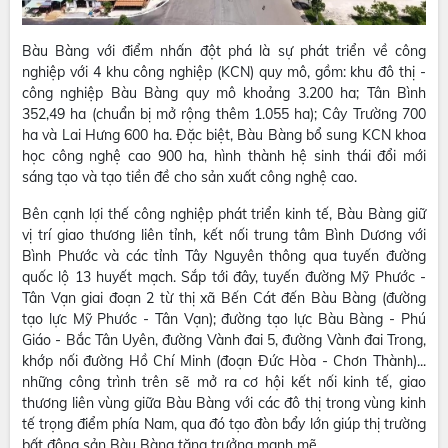
Bàu Bàng với điểm nhấn đột phá là sự phát triển về công
nghiệp với 4 khu công nghiệp (KCN) quy mô, gồm: khu đô thị -
công nghiệp Bàu Bàng quy mô khoảng 3.200 ha; Tân Bình
352,49 ha (chuẩn bị mở rộng thêm 1.055 ha); Cây Trường 700
ha và Lai Hưng 600 ha. Đặc biệt, Bàu Bàng bổ sung KCN khoa
học công nghệ cao 900 ha, hình thành hệ sinh thái đổi mới
sáng tạo và tạo tiền đề cho sản xuất công nghệ cao.
Bên cạnh lợi thế công nghiệp phát triển kinh tế, Bàu Bàng giữ
vị trí giao thương liên tỉnh, kết nối trung tâm Bình Dương với
Bình Phước và các tỉnh Tây Nguyên thông qua tuyến đường
quốc lộ 13 huyết mạch. Sắp tới đây, tuyến đường Mỹ Phước -
Tân Vạn giai đoạn 2 từ thị xã Bến Cát đến Bàu Bàng (đường
tạo lực Mỹ Phước - Tân Vạn); đường tạo lực Bàu Bàng - Phú
Giáo - Bắc Tân Uyên, đường Vành đai 5, đường Vành đai Trong,
khớp nối đường Hồ Chí Minh (đoạn Đức Hòa - Chơn Thành)...
những công trình trên sẽ mở ra cơ hội kết nối kinh tế, giao
thương liên vùng giữa Bàu Bàng với các đô thị trong vùng kinh
tế trọng điểm phía Nam, qua đó tạo đòn bẩy lớn giúp thị trường
bất động sản Bàu Bàng tăng trưởng mạnh mẽ.