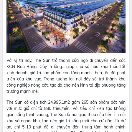
Với vị trí này, The Sun trở thành cửa ngõ di chuyển đến các
KCN Bàu Bàng, Cây Trường... giúp chủ sở hữu khai thác tốt
kinh doanh, giá trị sản phẩm còn tăng mạnh theo tốc độ phát
triển của khu vực. Trong tương lai, nơi đây sẽ trở thành khu
công nghiệp nòng cốt, tạo đà cho nền kinh tế địa phương tăng
trưởng mạnh mẽ.
The Sun có diện tích 24.995,1m2 gồm 265 sản phẩm đất nền
với mức giá chỉ từ 880 triệu/nền. Với tiêu chí kiến tạo không
gian sống thịnh vượng, The Sun là nơi giao thoa của tiện ích nội
khu và ngoại khu, tạo nên giá trị sống mới cho cư dân. Từ dự
án, chỉ 5-10 phút để di chuyển đến trung tâm hành chính