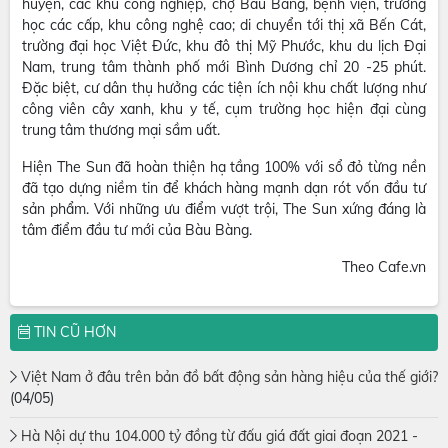
huyện, các khu công nghiệp, chợ Bàu Bàng, bệnh viện, trường
học các cấp, khu công nghệ cao; di chuyển tới thị xã Bến Cát,
trường đại học Việt Đức, khu đô thị Mỹ Phước, khu du lịch Đại
Nam, trung tâm thành phố mới Bình Dương chỉ 20 -25 phút.
Đặc biệt, cư dân thụ hưởng các tiện ích nội khu chất lượng như
công viên cây xanh, khu y tế, cụm trường học hiện đại cùng
trung tâm thương mại sầm uất.
Hiện The Sun đã hoàn thiện hạ tầng 100% với sổ đỏ từng nền
đã tạo dựng niềm tin để khách hàng mạnh dạn rót vốn đầu tư
sản phẩm. Với những ưu điểm vượt trội, The Sun xứng đáng là
tâm điểm đầu tư mới của Bàu Bàng.
Theo Cafe.vn
TIN CŨ HƠN
Việt Nam ở đâu trên bản đồ bất động sản hàng hiệu của thế giới?
(04/05)
Hà Nội dự thu 104.000 tỷ đồng từ đấu giá đất giai đoạn 2021 -