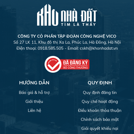
CÔNG TY CỎ PHẦN TẬP ĐOÀN CÔNG NGHỆ VICO
Số 27 LK 11, Khu đô thị Xa La, Phúc La, Hà Đông, Hà Nội
Điện thoại: 0918.585.505 - Email:
cskh@khonhadat.vn
HƯỚNG DẪN
QUY ĐỊNH
Báo giá & hỗ trợ
Quy định đăng tin
Giới thiệu
Quy chế hoạt động
Liên hệ
Điều khoản thỏa thuận
Chính sách bảo mật
Giải quyết khiếu nại