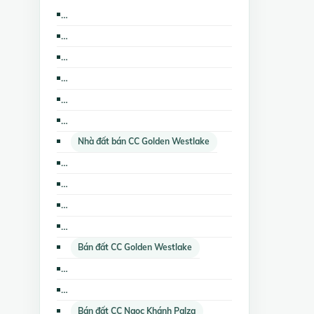
Cho thuê văn phòng CC Golden Westlake
Cho thuê nhà riêng CC Golden Westlake
Cho thuê nhà trọ, phòng trọ CC Golden Westlake
Cho thuê văn phòng CC Ngọc Khánh Palza
Cho thuê nhà riêng CC Ngọc Khánh Palza
Cho thuê các loại bất động sản khác CC Golden Westlake
Nhà đất bán CC Golden Westlake
Nhà đất cho thuê CC Golden Westlake
Cho thuê nhà riêng The Lancaster Hà Nội
Bán căn hộ chung cư The Lancaster Hà Nội
Bán nhà biệt thự, liền kề CC Golden Westlake
Bán đất CC Golden Westlake
Bán đất nền dự án CC Golden Westlake
Cho thuê nhà trọ, phòng trọ The Lancaster Hà Nội
Bán đất CC Ngọc Khánh Palza