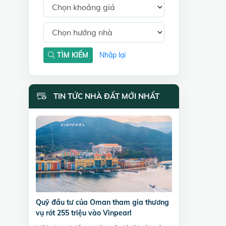
TÌM KIẾM
Nhập lại
TIN TỨC NHÀ ĐẤT MỚI NHẤT
Quỹ đầu tư của Oman tham gia thương
vụ rót 255 triệu vào Vinpearl