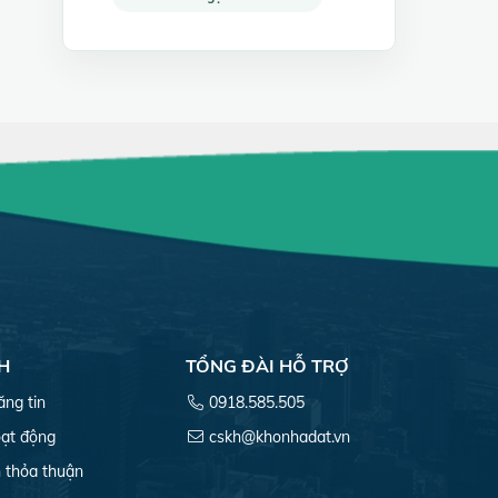
H
TỔNG ĐÀI HỖ TRỢ
ăng tin
0918.585.505
ạt động
cskh@khonhadat.vn
 thỏa thuận