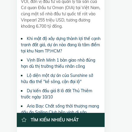
VOI, đơn vị đầu tư và quản lý tài sản của
Cơ quan Đầu tư Oman (OIA) tại Việt Nam,
cùng một số nhà đầu tư quốc tế rót vào
Vinpearl 255 triệu USD, tương đương
khoảng 6.700 tỷ đồng.
Khi mật độ xây dựng thành lợi thế cạnh
tranh đắt giá, dự án nào đang là tâm điểm
tại khu Nam TP.HCM?
Vịnh Bình Minh 1 bàn giao nhà đúng
hạn dù thị trường thiếu nhân công
Lộ diện một dự án của Sunshine sở
hữu địa thế "kề sông, cận đại lộ"
Dự kiến đấu giá 8 lô đất Thủ Thiêm
trước ngày 10/10
Aria Bay: Chất sống thời thượng mang
dấu ấn Sailing Club bên vịnh di sản
TÌM KIẾM NHIỀU NHẤT