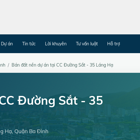
Dự án
Tin tức
Lời khuyên
Tư vấn luật
Hỗ trợ
ình
Bán đất nền dự án tại CC Đường Sắt - 35 Láng Hạ
 CC Đường Sắt - 35
ng Hạ, Quận Ba Đình