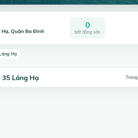
0
g Hạ, Quận Ba Đình
bất động sản
 Láng Hạ
- 35 Láng Hạ
Trang