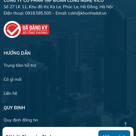
CÔNG TY CỎ PHẦN TẬP ĐOÀN CÔNG NGHỆ VICO
Số 27 LK 11, Khu đô thị Xa La, Phúc La, Hà Đông, Hà Nội
Điện thoại: 0918.585.505 - Email:
cskh@khonhadat.vn
HƯỚNG DẪN
Trung tâm hỗ trợ
Có gì mới
Liên hệ
QUY ĐỊNH
Quy định đăng tin
Quy chế hoạt động