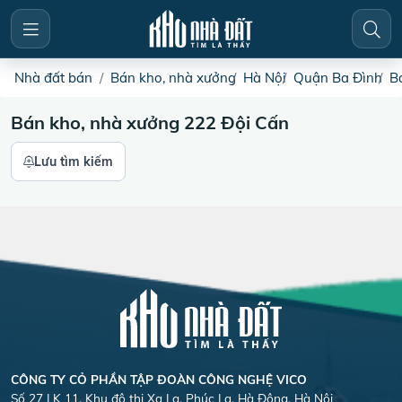
Nhà đất bán
Bán kho, nhà xưởng
Hà Nội
Quận Ba Đình
B
Bán kho, nhà xưởng 222 Đội Cấn
Lưu tìm kiếm
CÔNG TY CỎ PHẦN TẬP ĐOÀN CÔNG NGHỆ VICO
Số 27 LK 11, Khu đô thị Xa La, Phúc La, Hà Đông, Hà Nội