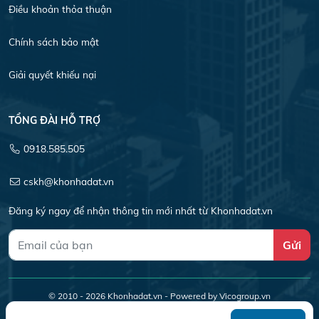
Điều khoản thỏa thuận
Chính sách bảo mật
Giải quyết khiếu nại
TỔNG ĐÀI HỖ TRỢ
0918.585.505
cskh@khonhadat.vn
Đăng ký ngay để nhận thông tin mới nhất từ Khonhadat.vn
Gửi
© 2010 - 2026
Khonhadat.vn
- Powered by Vicogroup.vn