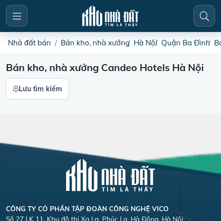
Nhà đất bán
Bán kho, nhà xưởng
Hà Nội
Quận Ba Đình
B
Bán kho, nhà xưởng Candeo Hotels Hà Nội
Lưu tìm kiếm
CÔNG TY CỎ PHẦN TẬP ĐOÀN CÔNG NGHỆ VICO
Số 27 LK 11, Khu đô thị Xa La, Phúc La, Hà Đông, Hà Nội