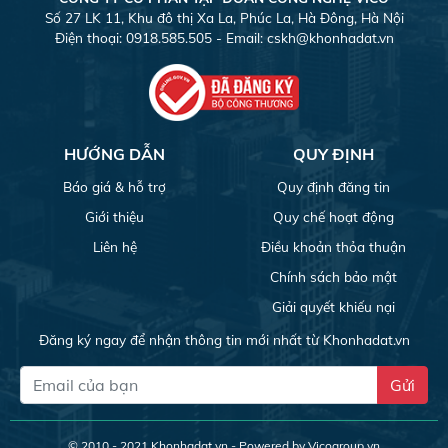
Số 27 LK 11, Khu đô thị Xa La, Phúc La, Hà Đông, Hà Nội
Điện thoại: 0918.585.505 - Email:
cskh@khonhadat.vn
HƯỚNG DẪN
QUY ĐỊNH
Báo giá & hỗ trợ
Quy định đăng tin
Giới thiệu
Quy chế hoạt động
Liên hệ
Điều khoản thỏa thuận
Chính sách bảo mật
Giải quyết khiếu nại
Đăng ký ngay để nhận thông tin mới nhất từ Khonhadat.vn
Gửi
© 2010 - 2021
Khonhadat.vn
- Powered by Vicogroup.vn