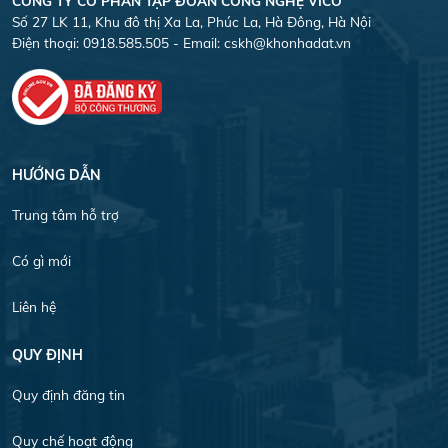
CÔNG TY CỎ PHẦN TẬP ĐOÀN CÔNG NGHỆ VICO
Số 27 LK 11, Khu đô thị Xa La, Phúc La, Hà Đông, Hà Nội
Điện thoại: 0918.585.505 - Email:
cskh@khonhadat.vn
HƯỚNG DẪN
Trung tâm hỗ trợ
Có gì mới
Liên hệ
QUY ĐỊNH
Quy định đăng tin
Quy chế hoạt động