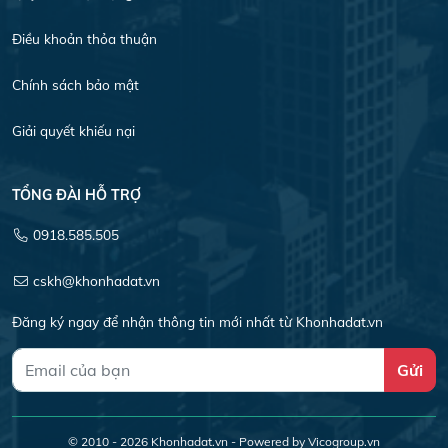
Điều khoản thỏa thuận
Chính sách bảo mật
Giải quyết khiếu nại
TỔNG ĐÀI HỖ TRỢ
0918.585.505
cskh@khonhadat.vn
Đăng ký ngay để nhận thông tin mới nhất từ Khonhadat.vn
Gửi
© 2010 - 2026
Khonhadat.vn
- Powered by Vicogroup.vn