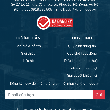
Số 27 LK 11, Khu đô thị Xa La, Phúc La, Hà Đông, Hà Nội
Điện thoại: 0918.585.505 - Email:
cskh@khonhadat.vn
HƯỚNG DẪN
QUY ĐỊNH
Báo giá & hỗ trợ
Quy định đăng tin
Giới thiệu
Quy chế hoạt động
Liên hệ
Điều khoản thỏa thuận
Chính sách bảo mật
Giải quyết khiếu nại
Đăng ký ngay để nhận thông tin mới nhất từ Khonhadat.vn
Gửi
© 2010 - 2021
Khonhadat.vn
- Powered by Vicogroup.vn