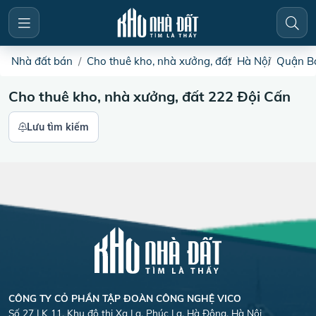
Nhà đất bán
Cho thuê kho, nhà xưởng, đất
Hà Nội
Quận B
Cho thuê kho, nhà xưởng, đất 222 Đội Cấn
Lưu tìm kiếm
CÔNG TY CỎ PHẦN TẬP ĐOÀN CÔNG NGHỆ VICO
Số 27 LK 11, Khu đô thị Xa La, Phúc La, Hà Đông, Hà Nội