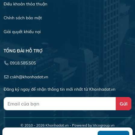
Điều khoản thỏa thuận
Chính sách bảo mật
Giải quyết khiếu nại
TỔNG ĐÀI HỖ TRỢ
0918.585.505
cskh@khonhadat.vn
Đăng ký ngay để nhận thông tin mới nhất từ Khonhadat.vn
Gửi
© 2010 - 2026
Khonhadat.vn
- Powered by Vicogroup.vn