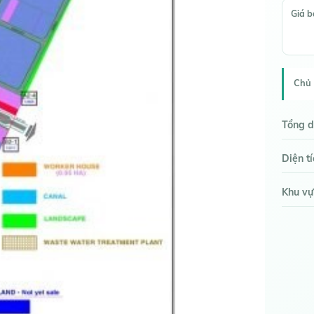
Giá 
Chủ 
Tổng d
Diện t
Khu vự