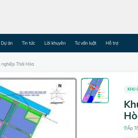
Dự án
Tin tức
Lời khuyên
Tư vấn luật
Hỗ trợ
 nghiệp Thái Hòa
KHU 
Kh
Hò
Ấp T