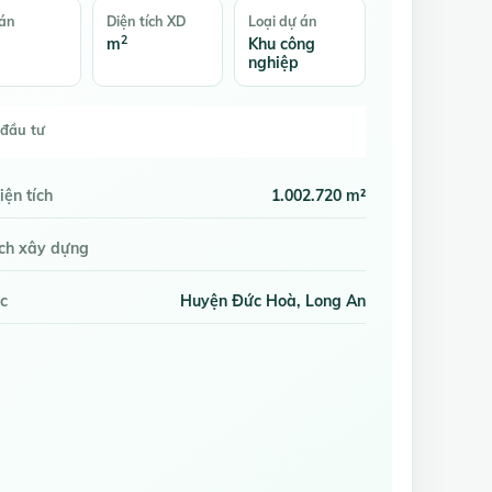
bán
Diện tích XD
Loại dự án
2
m
Khu công
nghiệp
đầu tư
iện tích
1.002.720 m²
ích xây dựng
c
Huyện Đức Hoà, Long An