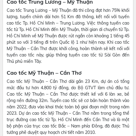
Cao tốc Trung Lương – Mỹ Thuận
Cao tốc Trung Lương – Mỹ Thuận đã thi công đạt hơn 75% khối
lượng, tuyến chính dài hơn 51 Km đã thông, kết nối với tuyến
cao tốc Tp. Hồ Chí Minh – Trung Lương. Việc thông tuyến cao
tốc từ Tp. Hồ Chí Minh đến Mỹ Thuận, thời gian di chuyển từ Tp.
Hồ Chí Minh về Mỹ Thuận được rút ngắn còn khoảng 1 tiếng 45
phút so với 3 tiếng đi trên Quốc lộ 1 như hiện nay. Khi cao tốc
Mỹ Thuận – Cần Thơ được khởi công, hoàn thành sẽ kết nối với
tuyến cao tốc này, giúp thông tuyến cao tốc từ Sài Gòn đến
Thủ phủ miền Tây.
Cao tốc Mỹ Thuận – Cần Thơ
Cao tốc Mỹ Thuận – Cần Thơ dài gần 23 Km, dự án có tổng
mức đầu tư hơn 4.800 tỷ đồng, do Bộ GTVT làm chủ đầu tư.
Cao tốc Mỹ Thuận – Cần Thơ được thiết kế với 6 làn xe, bề
rộng nền đường 32m. Tuyến cao tốc sẽ cơ bản hoàn thành vào
năm 2022, đưa vào khai thác toàn bộ giai đoạn một trong năm
2023. Dự án cao tốc Mỹ Thuận – Cần Thơ nằm trong tổng thể
trục đường cao tốc từ Tp. Hồ Chí Minh đến Cần Thơ và là một
bộ phận của trục cao tốc Bắc – Nam phía Đông, đã được Thủ
tướng phê duyệt quy hoạch chi tiết năm 2010.