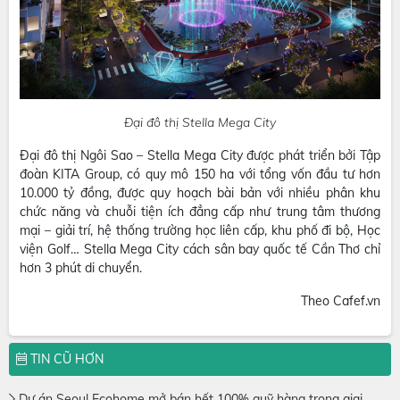
Đại đô thị Stella Mega City
Đại đô thị Ngôi Sao – Stella Mega City được phát triển bởi Tập
đoàn KITA Group, có quy mô 150 ha với tổng vốn đầu tư hơn
10.000 tỷ đồng, được quy hoạch bài bản với nhiều phân khu
chức năng và chuỗi tiện ích đẳng cấp như trung tâm thương
mại – giải trí, hệ thống trường học liên cấp, khu phố đi bộ, Học
viện Golf… Stella Mega City cách sân bay quốc tế Cần Thơ chỉ
hơn 3 phút di chuyển.
Theo Cafef.vn
TIN CŨ HƠN
Dự án Seoul Ecohome mở bán hết 100% quỹ hàng trong giai