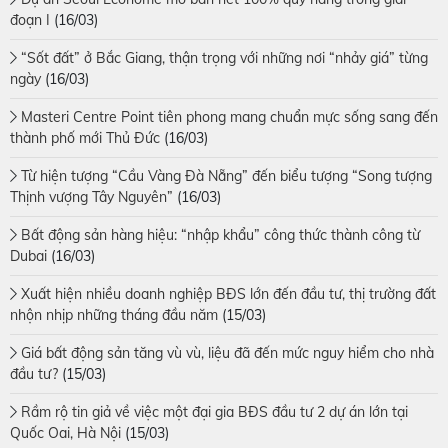
đoạn I
(16/03)
“Sốt đất” ở Bắc Giang, thận trọng với những nơi “nhảy giá” từng
ngày
(16/03)
Masteri Centre Point tiên phong mang chuẩn mực sống sang đến
thành phố mới Thủ Đức
(16/03)
Từ hiện tượng “Cầu Vàng Đà Nẵng” đến biểu tượng “Song tượng
Thịnh vượng Tây Nguyên”
(16/03)
Bất động sản hàng hiệu: “nhập khẩu” công thức thành công từ
Dubai
(16/03)
Xuất hiện nhiều doanh nghiệp BĐS lớn đến đầu tư, thị trường đất
nhộn nhịp những tháng đầu năm
(15/03)
Giá bất động sản tăng vù vù, liệu đã đến mức nguy hiểm cho nhà
đầu tư?
(15/03)
Rầm rộ tin giả về việc một đại gia BĐS đầu tư 2 dự án lớn tại
Quốc Oai, Hà Nội
(15/03)