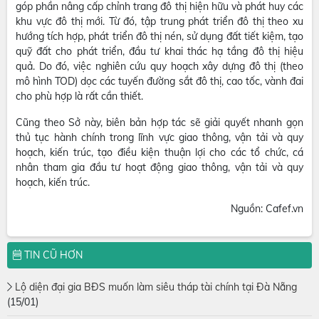
góp phần nâng cấp chỉnh trang đô thị hiện hữu và phát huy các
khu vực đô thị mới. Từ đó, tập trung phát triển đô thị theo xu
hướng tích hợp, phát triển đô thị nén, sử dụng đất tiết kiệm, tạo
quỹ đất cho phát triển, đầu tư khai thác hạ tầng đô thị hiệu
quả. Do đó, việc nghiên cứu quy hoạch xây dựng đô thị (theo
mô hình TOD) dọc các tuyến đường sắt đô thị, cao tốc, vành đai
cho phù hợp là rất cần thiết.
Cũng theo Sở này, biên bản hợp tác sẽ giải quyết nhanh gọn
thủ tục hành chính trong lĩnh vực giao thông, vận tải và quy
hoạch, kiến trúc, tạo điều kiện thuận lợi cho các tổ chức, cá
nhân tham gia đầu tư hoạt động giao thông, vận tải và quy
hoạch, kiến trúc.
Nguồn: Cafef.vn
TIN CŨ HƠN
Lộ diện đại gia BĐS muốn làm siêu tháp tài chính tại Đà Nẵng
(15/01)