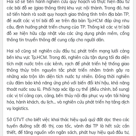
Hai sở sẽ tiến hành nghiên cứu quy hoạch và thực hiện đầu tư
các bãi đỗ xe (giao thông tĩnh) khu vực nội thành. Trong đó, hai
sở tiến hành rà soát quy hoạch giao thông tĩnh trên địa bàn TP,
đề xuất các vị trí bãi đỗ xe trên địa bàn Tp.HCM đáp ứng nhu
cầu, định hướng phát triển chung của TP. Thống kê các vị trí bãi
đỗ xe hiện hữu cập nhật vào các ứng dụng phần mềm, cổng
thông tin truyển thông để cung cấp cho người dân.
Hai sở cũng sẽ nghiên cứu đầu tư, phát triển mạng lưới cảng
bến khu vực Tp.HCM. Trong đó, nghiên cứu tận dụng tối đa diện
tích mặt nước trên các kênh, rạch để phát triển hệ thống giao
thông thủy trên nguyên tắc phát triển nhằm tránh gây ra
những xáo trộn lớn diện tích nước tự nhiên. Đồng thời nghiên
cứu đảm bảo khả năng ứng phó với biến đổi khí hậu, khả năng
thoát nước sau lũ. Phối hợp xác lập cụ thể (điều chỉnh, bổ sung)
các vị trí cảng cạn, cảng, bến thủy nội địa phục vụ vận tải hàng
hóa, hành khách, du lịch... và nghiên cứu phát triển hạ tầng dịch
vụ logistics.
Sở GTVT cho biết việc khai thác hiệu quả quỹ đất dọc theo các
tuyến đường sắt đô thị, cao tốc, vành đai TP là hết sức cần
thiết, để tăng nguồn vốn ngân sách, phát huy hiệu quả đầu tư,