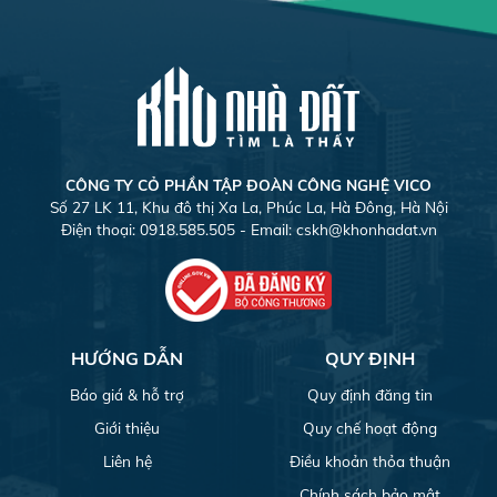
CÔNG TY CỎ PHẦN TẬP ĐOÀN CÔNG NGHỆ VICO
Số 27 LK 11, Khu đô thị Xa La, Phúc La, Hà Đông, Hà Nội
Điện thoại: 0918.585.505 - Email:
cskh@khonhadat.vn
HƯỚNG DẪN
QUY ĐỊNH
Báo giá & hỗ trợ
Quy định đăng tin
Giới thiệu
Quy chế hoạt động
Liên hệ
Điều khoản thỏa thuận
Chính sách bảo mật