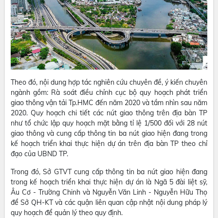
Theo đó, nội dung hợp tác nghiên cứu chuyên đề, ý kiến chuyên
ngành gồm: Rà soát điều chỉnh cục bộ quy hoạch phát triển
giao thông vận tải Tp.HMC đến năm 2020 và tầm nhìn sau năm
2020. Quy hoạch chi tiết các nút giao thông trên địa bàn TP
như tổ chức lập quy hoạch mặt bằng tỉ lệ 1/500 đối với 28 nút
giao thông và cung cấp thông tin ba nút giao hiện đang trong
kế hoạch triển khai thực hiện dự án trên địa bàn TP theo chỉ
đạo của UBND TP.
Trong đó, Sở GTVT cung cấp thông tin ba nút giao hiện đang
trong kế hoạch triển khai thực hiện dự án là Ngã 5 đài liệt sỹ,
Âu Cơ - Trường Chinh và Nguyễn Văn Linh - Nguyễn Hữu Thọ
để Sở QH-KT và các quận liên quan cập nhật nội dung pháp lý
quy hoạch để quản lý theo quy định.