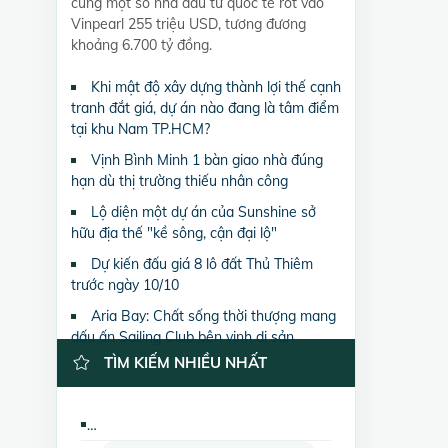
cùng một số nhà đầu tư quốc tế rót vào
Vinpearl 255 triệu USD, tương đương
khoảng 6.700 tỷ đồng.
Khi mật độ xây dựng thành lợi thế cạnh
tranh đắt giá, dự án nào đang là tâm điểm
tại khu Nam TP.HCM?
Vịnh Bình Minh 1 bàn giao nhà đúng
hạn dù thị trường thiếu nhân công
Lộ diện một dự án của Sunshine sở
hữu địa thế "kề sông, cận đại lộ"
Dự kiến đấu giá 8 lô đất Thủ Thiêm
trước ngày 10/10
Aria Bay: Chất sống thời thượng mang
dấu ấn Sailing Club bên vịnh di sản
TÌM KIẾM NHIỀU NHẤT
Bán trang trại, khu nghỉ dưỡng CC Ngọc Khánh Palza