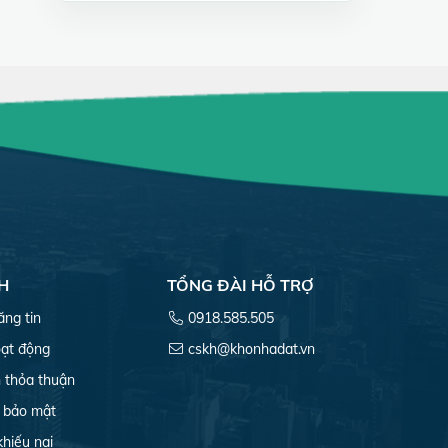
H
TỔNG ĐÀI HỖ TRỢ
ăng tin
0918.585.505
ạt động
cskh@khonhadat.vn
 thỏa thuận
 bảo mật
khiếu nại