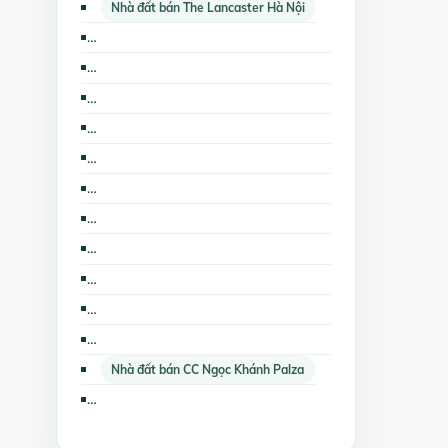
Nhà đất bán The Lancaster Hà Nội
Bán kho, nhà xưởng CC Golden Westlake
Bán nhà biệt thự, liền kề CC Golden Westlake
Bán đất nền dự án CC Golden Westlake
Bán căn hộ chung cư CC Ngọc Khánh Palza
Bán nhà biệt thự, liền kề CC Ngọc Khánh Palza
Bán các loại bất động sản khác CC Golden Westlake
Cho thuê nhà mặt phố The Lancaster Hà Nội
Bán nhà mặt phố CC Ngọc Khánh Palza
Cho thuê các loại bất động sản khác CC Ngọc Khánh Palza
Bán căn hộ chung cư CC Golden Westlake
Nhà đất cho thuê The Lancaster Hà Nội
Nhà đất bán CC Ngọc Khánh Palza
Bán nhà biệt thự, liền kề The Lancaster Hà Nội