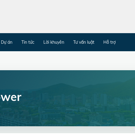
Dự án
Tin tức
Lời khuyên
Tư vấn luật
Hỗ trợ
ower