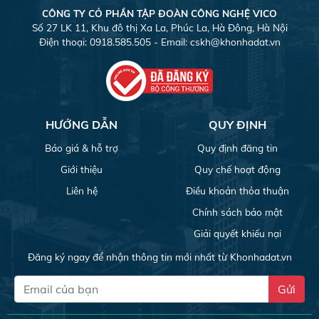
CÔNG TY CỎ PHẦN TẬP ĐOÀN CÔNG NGHỆ VICO
Số 27 LK 11, Khu đô thị Xa La, Phúc La, Hà Đông, Hà Nội
Điện thoại: 0918.585.505 - Email:
cskh@khonhadat.vn
HƯỚNG DẪN
QUY ĐỊNH
Báo giá & hỗ trợ
Quy định đăng tin
Giới thiệu
Quy chế hoạt động
Liên hệ
Điều khoản thỏa thuận
Chính sách bảo mật
Giải quyết khiếu nại
Đăng ký ngay để nhận thông tin mới nhất từ Khonhadat.vn
Gửi