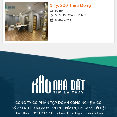
1 Tỷ, 200 Triệu Đồng
2
50 m
Quận Ba Đình, Hà Nội
18/04/2023
CÔNG TY CỎ PHẦN TẬP ĐOÀN CÔNG NGHỆ VICO
Số 27 LK 11, Khu đô thị Xa La, Phúc La, Hà Đông, Hà Nội
Điện thoại: 0918.585.505 - Email:
cskh@khonhadat.vn