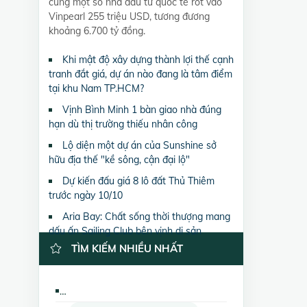
cùng một số nhà đầu tư quốc tế rót vào
Vinpearl 255 triệu USD, tương đương
khoảng 6.700 tỷ đồng.
Khi mật độ xây dựng thành lợi thế cạnh
tranh đắt giá, dự án nào đang là tâm điểm
tại khu Nam TP.HCM?
Vịnh Bình Minh 1 bàn giao nhà đúng
hạn dù thị trường thiếu nhân công
Lộ diện một dự án của Sunshine sở
hữu địa thế "kề sông, cận đại lộ"
Dự kiến đấu giá 8 lô đất Thủ Thiêm
trước ngày 10/10
Aria Bay: Chất sống thời thượng mang
dấu ấn Sailing Club bên vịnh di sản
TÌM KIẾM NHIỀU NHẤT
Cho thuê các loại bất động sản khác CC Golden Westlake