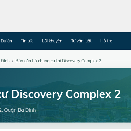
Dự án
Tin tức
Lời khuyên
Tư vấn luật
Hỗ trợ
 Đình
Bán căn hộ chung cư tại Discovery Complex 2
cư Discovery Complex 2
2, Quận Ba Đình