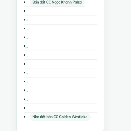
Bán đất CC Ngọc Khánh Palza
Cho thuê căn hộ chung cư CC Ngọc Khánh Palza
Bán đất nền dự án CC Ngọc Khánh Palza
Bán kho, nhà xưởng CC Golden Westlake
Cho thuê kho, nhà xưởng, đất CC Golden Westlake
Bán nhà mặt phố CC Golden Westlake
Bán trang trại, khu nghỉ dưỡng CC Ngọc Khánh Palza
Cho thuê nhà trọ, phòng trọ CC Golden Westlake
Cho thuê kho, nhà xưởng, đất CC Ngọc Khánh Palza
Cho thuê nhà riêng CC Ngọc Khánh Palza
Cho thuê cửa hàng, ki ốt CC Ngọc Khánh Palza
Nhà đất cho thuê CC Ngọc Khánh Palza
Cho thuê nhà trọ, phòng trọ CC Ngọc Khánh Palza
Nhà đất bán CC Golden Westlake