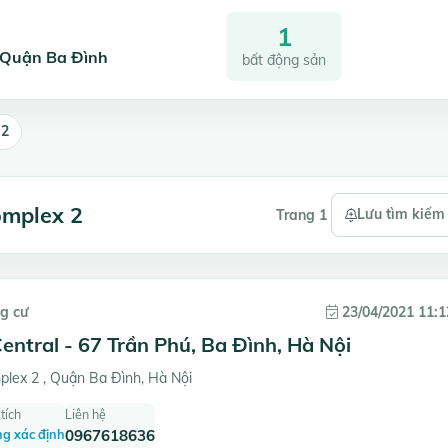
1
, Quận Ba Đình
bất động sản
 2
omplex 2
Lưu tìm kiếm
Trang 1
g cư
23/04/2021 11:1
entral - 67 Trần Phú, Ba Đình, Hà Nội
lex 2 , Quận Ba Đình, Hà Nội
tích
Liên hệ
g xác định
0967618636