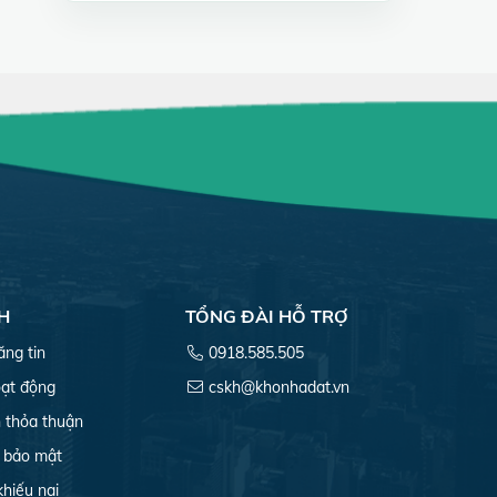
H
TỔNG ĐÀI HỖ TRỢ
ăng tin
0918.585.505
ạt động
cskh@khonhadat.vn
 thỏa thuận
 bảo mật
khiếu nại