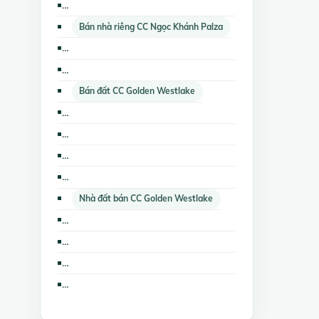
Cho thuê nhà mặt phố CC Golden Westlake
Bán nhà riêng CC Ngọc Khánh Palza
Bán nhà mặt phố The Lancaster Hà Nội
Nhà đất cho thuê CC Golden Westlake
Bán đất CC Golden Westlake
Cho thuê cửa hàng, ki ốt CC Ngọc Khánh Palza
Nhà đất cho thuê The Lancaster Hà Nội
Bán đất nền dự án CC Golden Westlake
Cho thuê căn hộ chung cư CC Golden Westlake
Nhà đất bán CC Golden Westlake
Bán căn hộ chung cư CC Golden Westlake
Cho thuê nhà riêng CC Ngọc Khánh Palza
Cho thuê nhà mặt phố CC Ngọc Khánh Palza
Cho thuê kho, nhà xưởng, đất CC Ngọc Khánh Palza