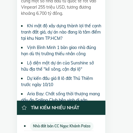
cùng một số nhà đầu tư quốc tế rót vào
Vinpearl 255 triệu USD, tương đương
khoảng 6.700 tỷ đồng.
Khi mật độ xây dựng thành lợi thế cạnh
tranh đắt giá, dự án nào đang là tâm điểm
tại khu Nam TP.HCM?
Vịnh Bình Minh 1 bàn giao nhà đúng
hạn dù thị trường thiếu nhân công
Lộ diện một dự án của Sunshine sở
hữu địa thế "kề sông, cận đại lộ"
Dự kiến đấu giá 8 lô đất Thủ Thiêm
trước ngày 10/10
Aria Bay: Chất sống thời thượng mang
dấu ấn Sailing Club bên vịnh di sản
TÌM KIẾM NHIỀU NHẤT
Nhà đất bán CC Ngọc Khánh Palza