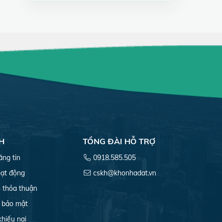
H
TỔNG ĐÀI HỖ TRỢ
ăng tin
0918.585.505
ạt động
cskh@khonhadat.vn
 thỏa thuận
 bảo mật
khiếu nại