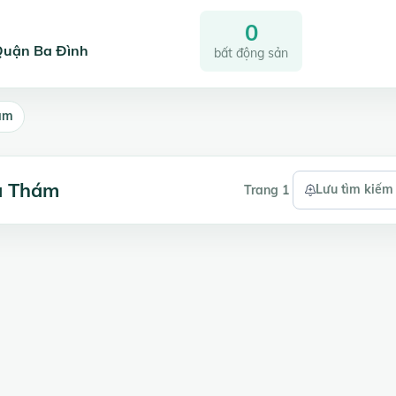
0
Quận Ba Đình
bất động sản
ám
a Thám
Lưu tìm kiếm
Trang 1